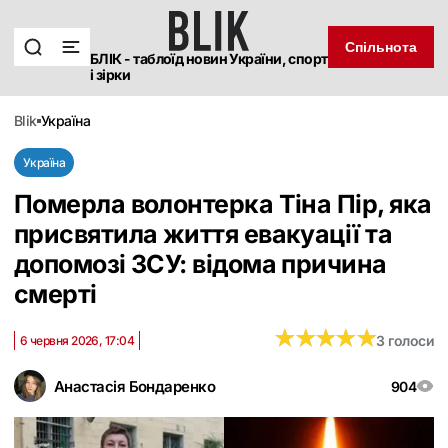
Спільнота
БЛІК - таблоїд новин України, спорт
і зірки
blik
україна
Україна
Померла волонтерка Тіна Пір, яка
присвятила життя евакуації та
допомозі ЗСУ: відома причина
смерті
★
★
★
★
★
★
★
★
★
★
3 голоси
6 червня 2026, 17:04
Анастасія Бондаренко
904