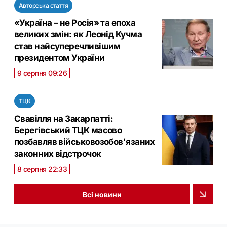
Авторська стаття
«Україна – не Росія» та епоха
великих змін: як Леонід Кучма
став найсуперечливішим
президентом України
9 серпня 09:26
ТЦК
Свавілля на Закарпатті:
Берегівський ТЦК масово
позбавляв військовозобов'язаних
законних відстрочок
8 серпня 22:33
Всі новини