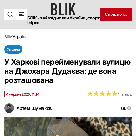
Спільнота
БЛІК - таблоїд новин України, спорт
і зірки
blik
україна
Україна
У Харкові перейменували вулицю
на Джохара Дудаєва: де вона
розташована
★
★
★
★
★
★
★
★
★
★
1 голос
4 червня 2026, 11:14
Артем Шумаков
166