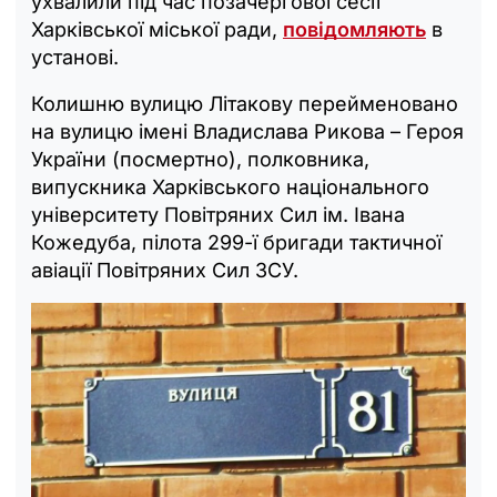
ухвалили під час позачергової сесії
Харківської міської ради,
повідомляють
в
установі.
Колишню вулицю Літакову перейменовано
на вулицю імені Владислава Рикова – Героя
України (посмертно), полковника,
випускника Харківського національного
університету Повітряних Сил ім. Івана
Кожедуба, пілота 299-ї бригади тактичної
авіації Повітряних Сил ЗСУ.