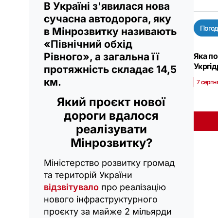
В Україні з'явилася нова
сучасна автодорога, яку
Пого
в Мінрозвитку називають
«Північний обхід
Рівного», а загальна її
Яка по
Укргі
протяжність складає 14,5
км.
7 серпн
Який проєкт нової
дороги вдалося
реалізувати
Мінрозвитку?
Міністерство розвитку громад
та територій України
відзвітувало
про реалізацію
нового інфраструктурного
проєкту за майже 2 мільярди