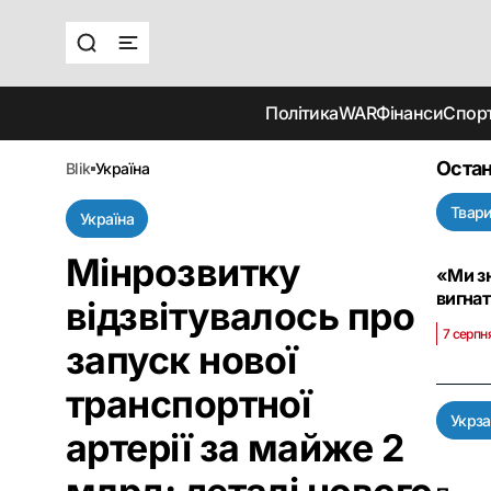
Політика
WAR
Фінанси
Спор
Остан
blik
україна
Твар
Україна
Мінрозвитку
«Ми зн
вигнат
відзвітувалось про
7 серпн
запуск нової
транспортної
Укрза
артерії за майже 2