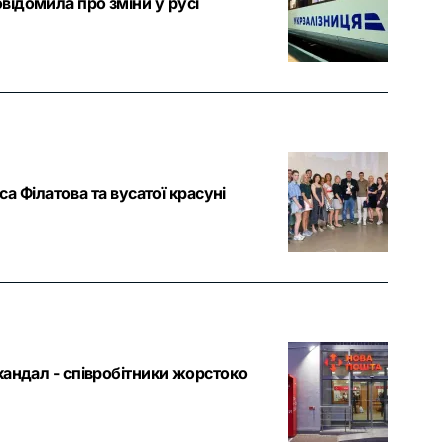
ідомила про зміни у русі
са Філатова та вусатої красуні
кандал - співробітники жорстоко