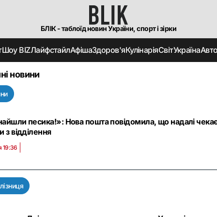
БЛІК - таблоїд новин України, спорт і зірки
т
Шоу BIZ
Лайфстайл
Афіша
Здоров'я
Кулінарія
Світ
Україна
Авт
ні новини
ини
айшли песика!»: Нова пошта повідомила, що надалі чекає
и з відділення
я 19:36
лізниця