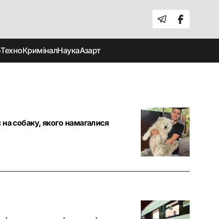
о
Техно
Кримінал
Наука
Азарт
 на собаку, якого намагалися