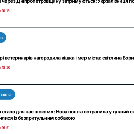
 через Дніпропетровщину затримуються: Укрзалізниця пов
 19:15
ро
рі ветеринарів нагородила кішка і мер міста: світлина Бори
я 18:20
 пошта
 стало для нас шоком»: Нова пошта потрапила у гучний с
илися із безпритульним собакою
 16:51