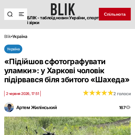
Спільнота
БЛІК - таблоїд новин України, спорт
і зірки
blik
україна
Україна
«Підійшов сфотографувати
уламки»: у Харкові чоловік
підірвався біля збитого «Шахеда»
★
★
★
★
★
★
★
★
★
★
2 голоси
2 червня 2026, 17:51
Артем Жилінський
167