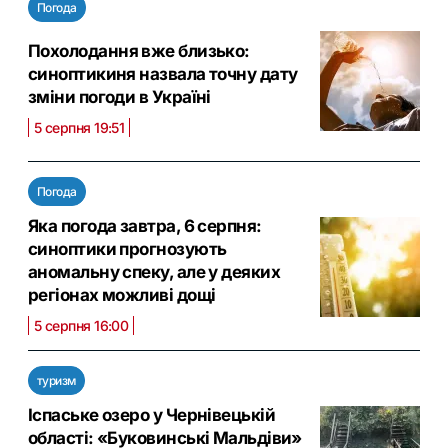
Погода
Похолодання вже близько:
синоптикиня назвала точну дату
зміни погоди в Україні
5 серпня 19:51
Погода
Яка погода завтра, 6 серпня:
синоптики прогнозують
аномальну спеку, але у деяких
регіонах можливі дощі
5 серпня 16:00
туризм
Іспаське озеро у Чернівецькій
області: «Буковинські Мальдіви»