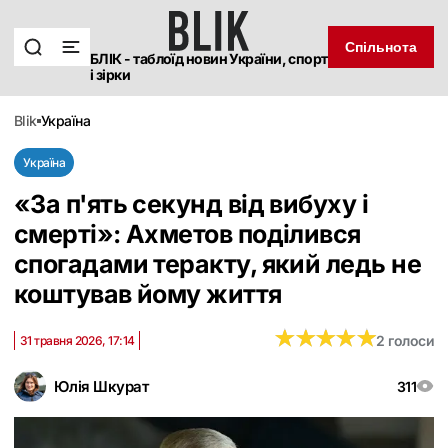
Спільнота
БЛІК - таблоїд новин України, спорт
і зірки
blik
україна
Україна
«‎За п'ять секунд від вибуху і
смерті»: Ахметов поділився
спогадами теракту, який ледь не
коштував йому життя
★
★
★
★
★
★
★
★
★
★
2 голоси
31 травня 2026, 17:14
Юлія Шкурат
311