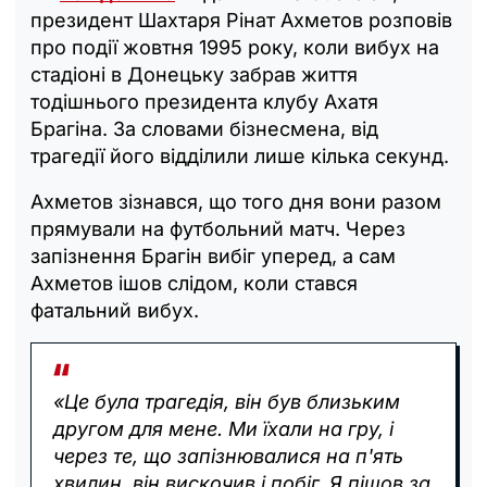
президент Шахтаря Рінат Ахметов розповів
про події жовтня 1995 року, коли вибух на
стадіоні в Донецьку забрав життя
тодішнього президента клубу Ахатя
Брагіна. За словами бізнесмена, від
трагедії його відділили лише кілька секунд.
Ахметов зізнався, що того дня вони разом
прямували на футбольний матч. Через
запізнення Брагін вибіг уперед, а сам
Ахметов ішов слідом, коли стався
фатальний вибух.
«Це була трагедія, він був близьким
другом для мене. Ми їхали на гру, і
через те, що запізнювалися на п'ять
хвилин, він вискочив і побіг. Я пішов за