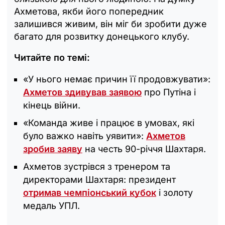
Ахметова, якби його попередник
залишився живим, він міг би зробити дуже
багато для розвитку донецького клубу.
Читайте по темі:
«У нього немає причин її продовжувати»:
Ахметов здивував заявою
про Путіна і
кінець війни.
«Команда живе і працює в умовах, які
було важко навіть уявити»:
Ахметов
зробив заяву
на честь 90-річчя Шахтаря.
Ахметов зустрівся з тренером та
директорами Шахтаря: президент
отримав чемпіонський кубок
і золоту
медаль УПЛ.