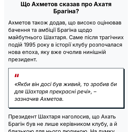
Що Ахметов сказав про Ахатя
Брагіна?
Ахметов також додав, що високо оцінював
бачення та амбіції Брагіна щодо
майбутнього Шахтаря. Саме після трагічних
подій 1995 року в історії клубу розпочалася
нова епоха, яку вже очолив нинішній
президент.
«Якби він досі був живий, то зробив би
для Шахтаря прекрасні речі», –
зазначив Ахметов.
Президент Шахтаря наголосив, що Ахать
Брагін був не лише керівником клубу, а й
близькою для нього людиною. На думку