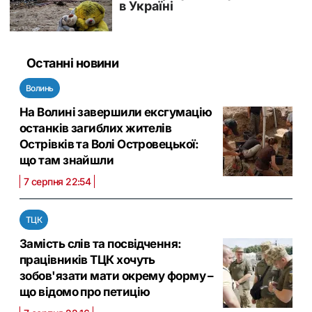
Останні новини
Волинь
На Волині завершили ексгумацію
останків загиблих жителів
Острівків та Волі Островецької:
що там знайшли
7 серпня 22:54
ТЦК
Замість слів та посвідчення:
працівників ТЦК хочуть
зобов'язати мати окрему форму –
що відомо про петицію