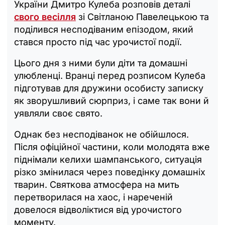
України Дмитро Кулеба розповів деталі
свого весілля
зі Світланою Павелецькою та
поділився несподіваним епізодом, який
стався просто під час урочистої події.
Цього дня з ними були діти та домашні
улюбленці. Вранці перед розписом Кулеба
підготував для дружини особисту записку
як зворушливий сюрприз, і саме так вони й
уявляли своє свято.
Однак без несподіванок не обійшлося.
Після офіційної частини, коли молодята вже
піднімали келихи шампанського, ситуація
різко змінилася через поведінку домашніх
тварин. Святкова атмосфера на мить
перетворилася на хаос, і нареченій
довелося відволіктися від урочистого
моменту.