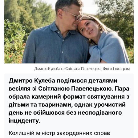
Дмитро Кулеба та Світлана Павелецька. Фото: Інстаграм
Дмитро Кулеба поділився деталями
весілля зі Світланою Павелецькою. Пара
обрала камерний формат святкування з
дітьми та тваринами, однак урочистий
день не обійшовся без несподіваного
інциденту.
Колишній міністр закордонних справ