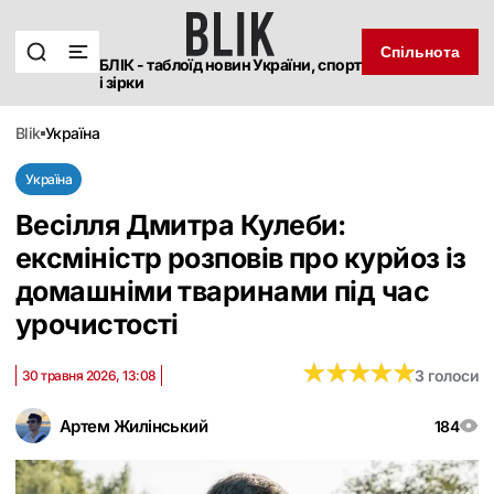
Спільнота
БЛІК - таблоїд новин України, спорт
і зірки
blik
україна
Україна
Весілля Дмитра Кулеби:
ексміністр розповів про курйоз із
домашніми тваринами під час
урочистості
★
★
★
★
★
★
★
★
★
★
3 голоси
30 травня 2026, 13:08
Артем Жилінський
184