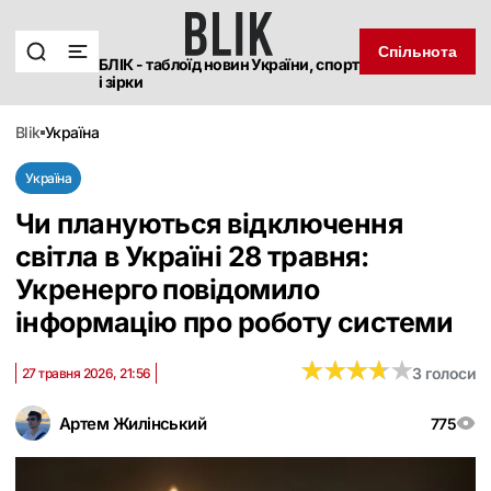
Спільнота
БЛІК - таблоїд новин України, спорт
і зірки
blik
україна
Україна
Чи плануються відключення
світла в Україні 28 травня:
Укренерго повідомило
інформацію про роботу системи
★
★
★
★
★
★
★
★
★
★
3 голоси
27 травня 2026, 21:56
Артем Жилінський
775