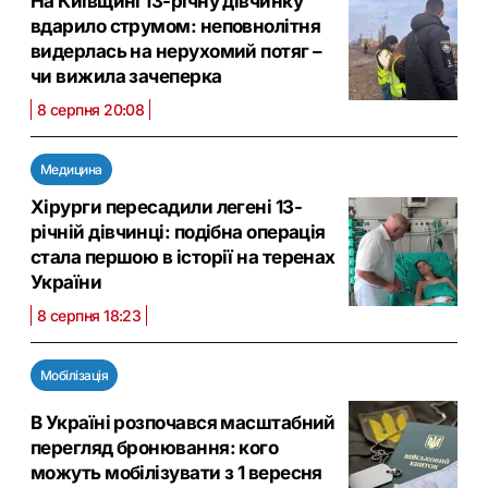
На Київщині 13-річну дівчинку
вдарило струмом: неповнолітня
видерлась на нерухомий потяг –
чи вижила зачеперка
8 серпня 20:08
Медицина
Хірурги пересадили легені 13-
річній дівчинці: подібна операція
стала першою в історії на теренах
України
8 серпня 18:23
Мобілізація
В Україні розпочався масштабний
перегляд бронювання: кого
можуть мобілізувати з 1 вересня