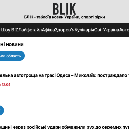
БЛІК - таблоїд новин України, спорт і зірки
т
Шоу BIZ
Лайфстайл
Афіша
Здоров'я
Кулінарія
Світ
Україна
Авт
ні новини
ка область
льна автотроща на трасі Одеса – Миколаїв: постраждало 1
я 12:04
У
щині через російські удари обмежили рух до окремих пун