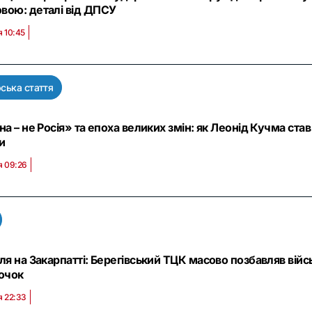
вою: деталі від ДПСУ
я 10:45
ська стаття
на – не Росія» та епоха великих змін: як Леонід Кучма с
и
я 09:26
ля на Закарпатті: Берегівський ТЦК масово позбавляв вій
очок
я 22:33