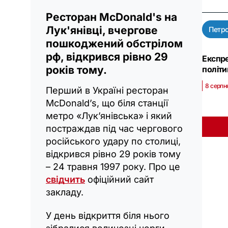
Ресторан McDonald's на
Лук'янівці, вчергове
Петр
пошкоджений обстрілом
рф, відкрився рівно 29
Експре
років тому.
політи
8 серпн
Перший в Україні ресторан
McDonald’s, що біля станції
метро «Лук’янівська» і який
постраждав під час чергового
російського удару по столиці,
відкрився рівно 29 років тому
– 24 травня 1997 року. Про це
свідчить
офіційний сайт
закладу.
У день відкриття біля нього