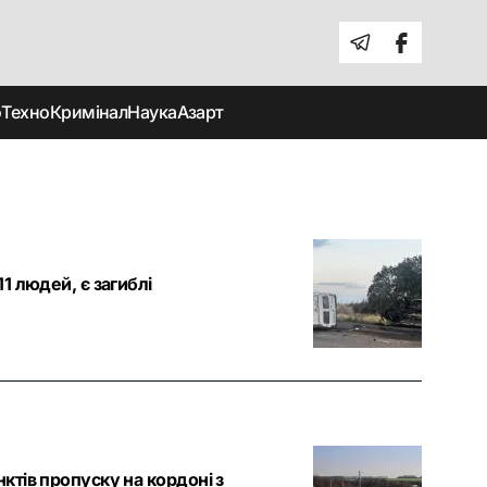
о
Техно
Кримінал
Наука
Азарт
1 людей, є загиблі
ктів пропуску на кордоні з