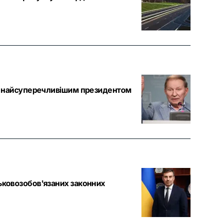
тав найсуперечливішим президентом
ськовозобов'язаних законних