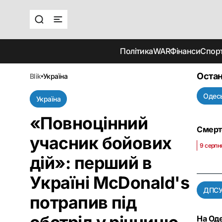
Політика
WAR
Фінанси
Спор
Остан
blik
україна
Одесь
Україна
«Повноцінний
Смерте
учасник бойових
9 серпн
дій»: перший в
Україні McDonald's
ДПС
потрапив під
На Оде