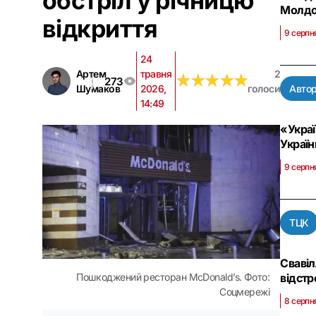
обстріл у річницю
Молдо
відкриття
9 серпн
24
Артем
травня
2
★
★
★
★
★
★
★
★
★
★
273
Шумаков
2026,
голоси
Автор
14:49
«Украї
Україн
9 серпн
ТЦК
Свавіл
відстр
Пошкоджений ресторан McDonald’s. Фото:
Соцмережі
8 серпн