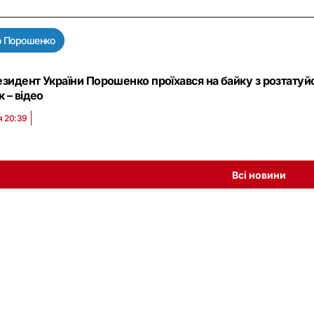
о Порошенко
зидент України Порошенко проїхався на байку з розтату
к – відео
я 20:39
Всі новини