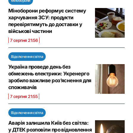
Міноборони
Міноборони реформує систему
харчування ЗСУ: продукти
перевірятимуть до доставки у
військові частини
7 серпня 21:56
Відключення світла
Україна проведе день без
обмежень електрики: Укренерго
зробило важливе роз’яснення для
споживачів
7 серпня 21:55
Відключення світла
Аварія залишила Київ без світла:
у ДТЕК розповіли про відновлення