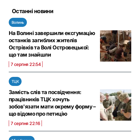
Останні новини
Волинь
На Волині завершили ексгумацію
останків загиблих жителів
Острівків та Волі Островецької:
що там знайшли
7 серпня 22:54
ТЦК
Замість слів та посвідчення:
працівників ТЦК хочуть
зобов'язати мати окрему форму –
що відомо про петицію
7 серпня 22:16