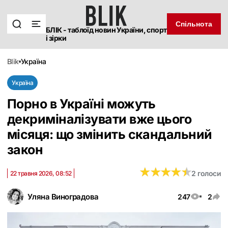
Спільнота
БЛІК - таблоїд новин України, спорт
і зірки
blik
україна
Україна
Порно в Україні можуть
декриміналізувати вже цього
місяця: що змінить скандальний
закон
★
★
★
★
★
★
★
★
★
★
2 голоси
22 травня 2026, 08:52
Уляна Виноградова
247
2