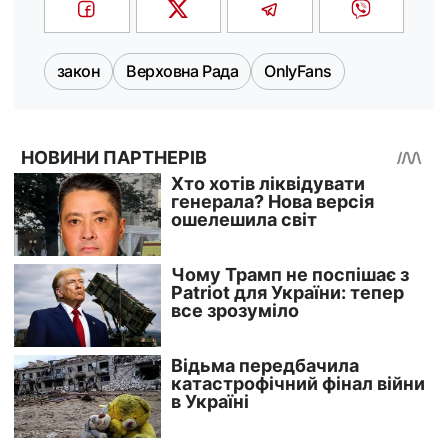
закон
Верховна Рада
OnlyFans