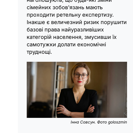
сімейних зобов'язань мають
проходити ретельну експертизу.
Інакше є величезний ризик порушити
базові права найуразливіших
категорій населення, змусивши їх
самотужки долати економічні
труднощі.
Інна Совсун. Фото goloszmin