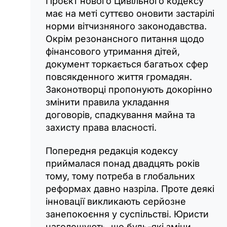
Проєкт нового Цивільного кодексу
має на меті суттєво оновити застарілі
норми вітчизняного законодавства.
Окрім резонансного питання щодо
фінансового утримання дітей,
документ торкається багатьох сфер
повсякденного життя громадян.
Законотворці пропонують докорінно
змінити правила укладання
договорів, спадкування майна та
захисту права власності.
Попередня редакція кодексу
приймалася понад двадцять років
тому, тому потреба в глобальних
реформах давно назріла. Проте деякі
інновації викликають серйозне
занепокоєння у суспільстві. Юристи
наголошують, що будь-які зміни