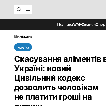
Політика
WAR
Фінанси
Спор
blik
україна
Україна
Скасування аліментів 
Україні: новий
Цивільний кодекс
дозволить чоловікам
не платити гроші на