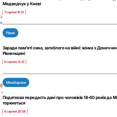
Медведчук у Києві
7 серпня 10:51
2
си
Рівне
Заради пам'яті сина, загиблого на війні: жінка з Донеч
Рівненщині
6 серпня 21:22
Міноборони
Податкова передасть дані про чоловіків 18-60 років до М
торкнеться
6 серпня 20:08