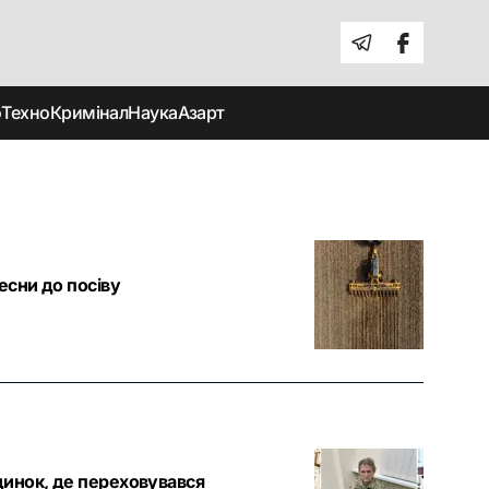
о
Техно
Кримінал
Наука
Азарт
весни до посіву
удинок, де переховувався