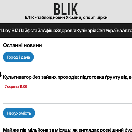
БЛІК - таблоїд новин України, спорт і зірки
т
Шоу BIZ
Лайфстайл
Афіша
Здоров'я
Кулінарія
Світ
Україна
Авт
Останні новини
Город і дача
в
Культиватор без зайвих проходів: підготовка ґрунту від 
7 серпня 11:09
Нерухомість
Майже пів мільйона за місяць: як виглядає розкішний б