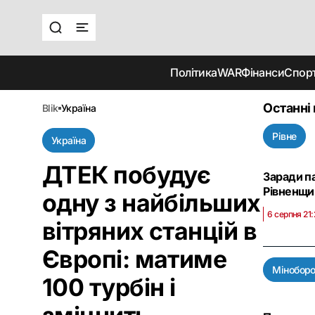
Політика
WAR
Фінанси
Спор
Останні
blik
україна
Рівне
Україна
ДТЕК побудує
Заради па
Рівненщи
одну з найбільших
6 серпня 21:
вітряних станцій в
Європі: матиме
Мінобор
100 турбін і