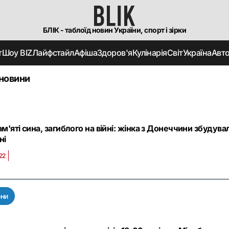
БЛІК - таблоїд новин України, спорт і зірки
т
Шоу BIZ
Лайфстайл
Афіша
Здоров'я
Кулінарія
Світ
Україна
Авт
 новини
м'яті сина, загиблого на війні: жінка з Донеччини збудув
ні
22
они