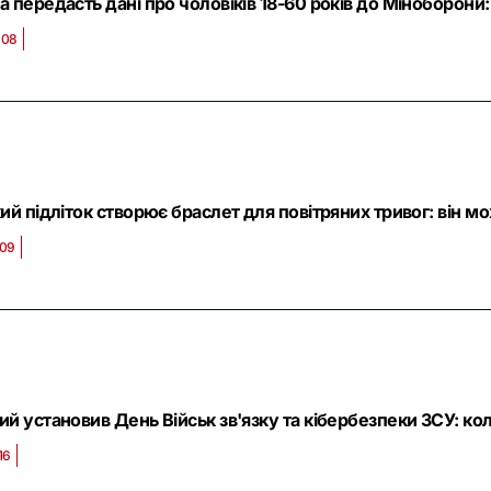
 передасть дані про чоловіків 18-60 років до Міноборони:
:08
ий підліток створює браслет для повітряних тривог: він 
:09
й установив День Військ зв'язку та кібербезпеки ЗСУ: кол
16