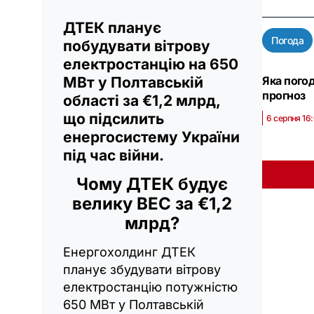
ДТЕК планує
Погода
побудувати вітрову
електростанцію на 650
Яка погод
МВт у Полтавській
прогноз
області за €1,2 млрд,
що підсилить
6 серпня 16
енергосистему України
під час війни.
Чому ДТЕК будує
велику ВЕС за €1,2
млрд?
Енергохолдинг ДТЕК
планує збудувати вітрову
електростанцію потужністю
650 МВт у Полтавській