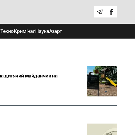
о
Техно
Кримінал
Наука
Азарт
ала дитячий майданчик на