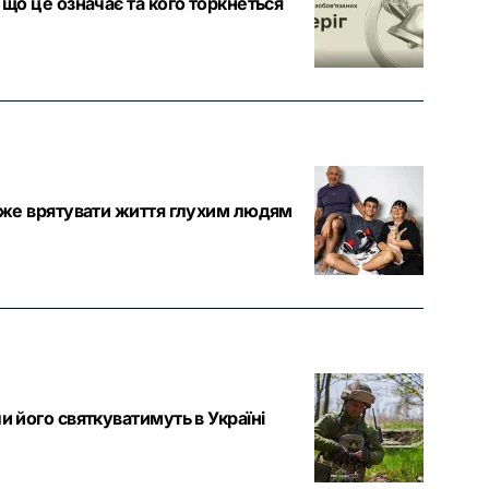
 що це означає та кого торкнеться
може врятувати життя глухим людям
и його святкуватимуть в Україні