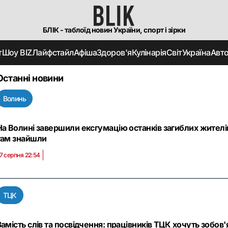
БЛІК - таблоїд новин України, спорт і зірки
т
Шоу BIZ
Лайфстайл
Афіша
Здоров'я
Кулінарія
Світ
Україна
Авт
Останні новини
Волинь
На Волині завершили ексгумацію останків загиблих жителів
там знайшли
7 серпня 22:54
ТЦК
Замість слів та посвідчення: працівників ТЦК хочуть зобо