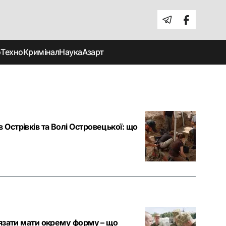
о
Техно
Кримінал
Наука
Азарт
 Острівків та Волі Островецької: що
в'язати мати окрему форму – що