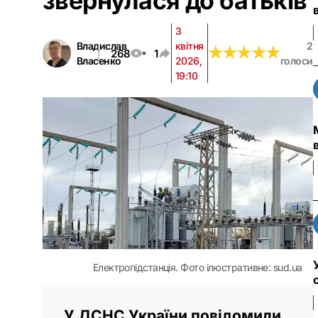
звернулася до батьків
3
Владислав
квітня
2
★
★
★
★
★
★
★
★
★
★
268
1
Власенко
2026,
голоси
19:10
Електропідстанція. Фото ілюстративне: sud.ua
У ДСНС України повідомили