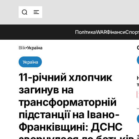
Політика
WAR
Фінанси
Спор
blik
україна
Україна
11-річний хлопчик
загинув на
трансформаторній
підстанції на Івано-
Франківщині: ДСНС