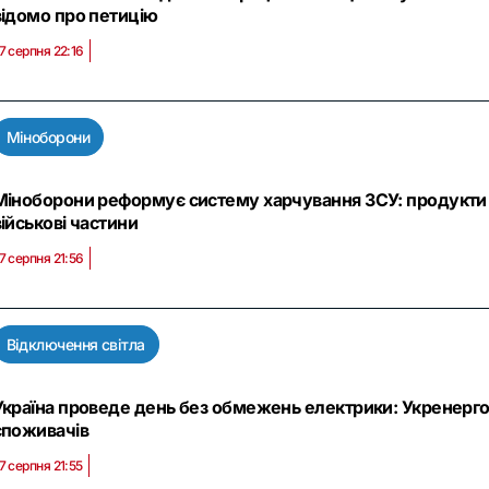
відомо про петицію
7 серпня 22:16
Міноборони
Міноборони реформує систему харчування ЗСУ: продукти 
військові частини
7 серпня 21:56
Відключення світла
Україна проведе день без обмежень електрики: Укренерго
споживачів
7 серпня 21:55