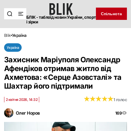
Спільнота
БЛІК - таблоїд новин України, спорт
і зірки
blik
україна
Україна
Захисник Маріуполя Олександр
Афендіков отримав житло від
Ахметова: «Серце Азовсталі» та
Шахтар його підтримали
★
★
★
★
★
★
★
★
★
★
1 голос
2 квітня 2026, 14:32
Олег Норов
169