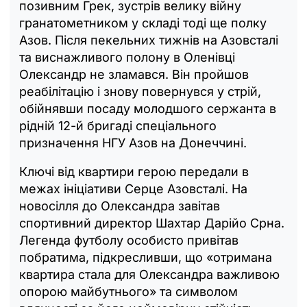
позивним Грек, зустрів велику війну
гранатометником у складі тоді ще полку
Азов. Після пекельних тижнів на Азовсталі
та виснажливого полону в Оленівці
Олександр не зламався. Він пройшов
реабілітацію і знову повернувся у стрій,
обійнявши посаду молодшого сержанта в
рідній 12-й бригаді спеціального
призначення НГУ Азов на Донеччині.
Ключі від квартири герою передали в
межах ініціативи Серце Азовсталі. На
новосілля до Олександра завітав
спортивний директор Шахтар Дарійо Срна.
Легенда футболу особисто привітав
побратима, підкресливши, що «отримана
квартира стала для Олександра важливою
опорою майбутнього» та символом