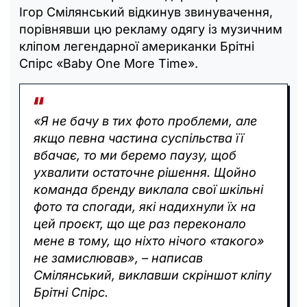
Ігор Смілянський відкинув звинувачення,
порівнявши цю рекламу одягу із музичним
кліпом легендарної американки Брітні
Спірс «Baby One More Time».
«Я не бачу в тих фото проблеми, але
якщо певна частина суспільства її
вбачає, то ми беремо паузу, щоб
ухвалити остаточне рішення. Щойно
команда бренду виклала свої шкільні
фото та спогади, які надихнули їх на
цей проєкт, що ще раз переконало
мене в тому, що ніхто нічого «такого»
не замислював», – написав
Смілянський, виклавши скріншот кліпу
Брітні Спірс.