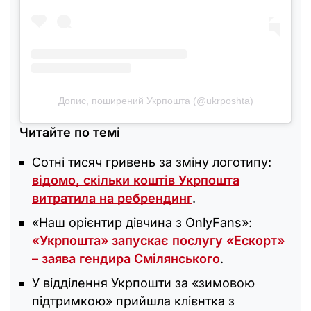
Допис, поширений Укрпошта (@ukrposhta)
Читайте по темі
Сотні тисяч гривень за зміну логотипу:
відомо, скільки коштів Укрпошта
витратила на ребрендинг
.
«Наш орієнтир дівчина з OnlyFans»:
«Укрпошта» запускає послугу «Ескорт»
– заява гендира Смілянського
.
У відділення Укрпошти за «зимовою
підтримкою» прийшла клієнтка з