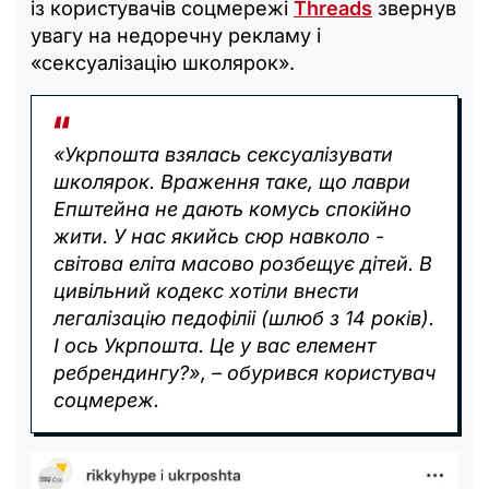
із користувачів соцмережі
Threads
звернув
увагу на недоречну рекламу і
«сексуалізацію школярок».
«Укрпошта взялась сексуалізувати
школярок. Враження таке, що лаври
Епштейна не дають комусь спокійно
жити. У нас якийсь сюр навколо -
світова еліта масово розбещує дітей. В
цивільний кодекс хотіли внести
легалізацію педофіліі (шлюб з 14 років).
І ось Укрпошта. Це у вас елемент
ребрендингу?», – обурився користувач
соцмереж.