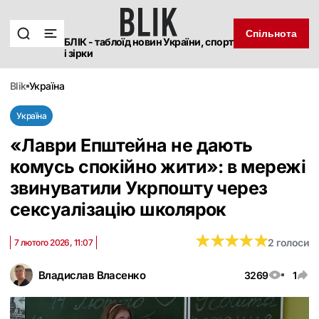
Спільнота
БЛІК - таблоїд новин України, спорт
і зірки
blik
україна
Україна
«Лаври Епштейна не дають
комусь спокійно жити»: в мережі
звинуватили Укрпошту через
сексуалізацію школярок
★
★
★
★
★
★
★
★
★
★
2 голоси
7 лютого 2026, 11:07
Владислав Власенко
3269
1