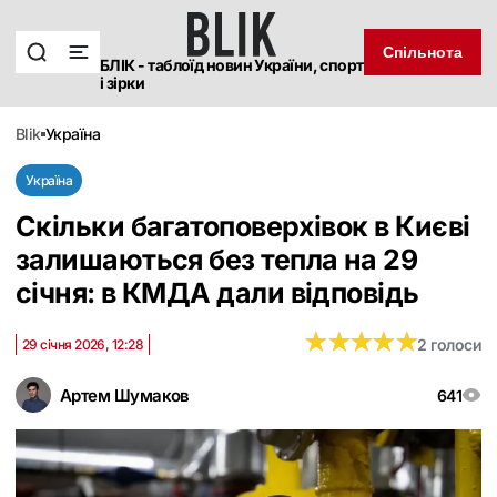
Спільнота
БЛІК - таблоїд новин України, спорт
і зірки
blik
україна
Україна
Скільки багатоповерхівок в Києві
залишаються без тепла на 29
січня: в КМДА дали відповідь
★
★
★
★
★
★
★
★
★
★
2 голоси
29 січня 2026, 12:28
Артем Шумаков
641