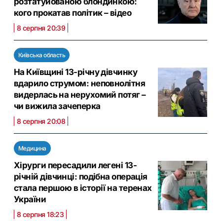
розтатуйованою блондинкою:
кого прокатав політик – відео
8 серпня 20:39
Київська область
На Київщині 13-річну дівчинку
вдарило струмом: неповнолітня
видерлась на нерухомий потяг –
чи вижила зачеперка
8 серпня 20:08
Медицина
Хірурги пересадили легені 13-
річній дівчинці: подібна операція
стала першою в історії на теренах
України
8 серпня 18:23