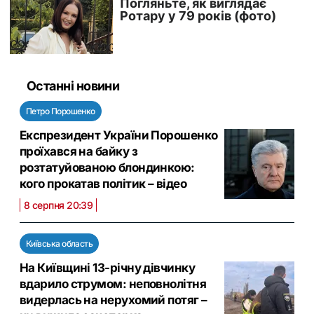
Останні новини
Петро Порошенко
Експрезидент України Порошенко
проїхався на байку з
розтатуйованою блондинкою:
кого прокатав політик – відео
8 серпня 20:39
Київська область
На Київщині 13-річну дівчинку
вдарило струмом: неповнолітня
видерлась на нерухомий потяг –