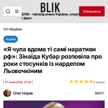
Спільнота
БЛІК - таблоїд новин України, спорт
і зірки
blik
україна
Україна
«Я чула вдома ті самі наративи
рф»: Зінаїда Кубар розповіла про
роки стосунків із нардепом
Льовочкіним
★
★
★
★
★
★
★
★
★
★
1 голос
27 січня 2026, 21:24
Олег Норов
531