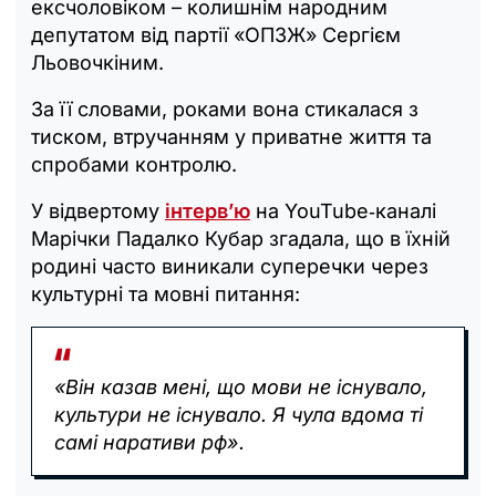
ексчоловіком – колишнім народним
депутатом від партії «ОПЗЖ» Сергієм
Льовочкіним.
За її словами, роками вона стикалася з
тиском, втручанням у приватне життя та
спробами контролю.
У відвертому
інтерв’ю
на YouTube‑каналі
Марічки Падалко Кубар згадала, що в їхній
родині часто виникали суперечки через
культурні та мовні питання:
«Він казав мені, що мови не існувало,
культури не існувало. Я чула вдома ті
самі наративи рф».