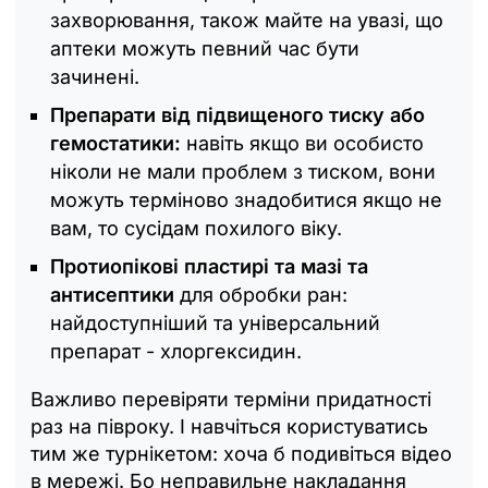
захворювання, також майте на увазі, що
аптеки можуть певний час бути
зачинені.
Препарати від підвищеного тиску або
гемостатики:
навіть якщо ви особисто
ніколи не мали проблем з тиском, вони
можуть терміново знадобитися якщо не
вам, то сусідам похилого віку.
Протиопікові пластирі та мазі та
антисептики
для обробки ран:
найдоступніший та універсальний
препарат - хлоргексидин.
Важливо перевіряти терміни придатності
раз на півроку. І навчіться користуватись
тим же турнікетом: хоча б подивіться відео
в мережі. Бо неправильне накладання