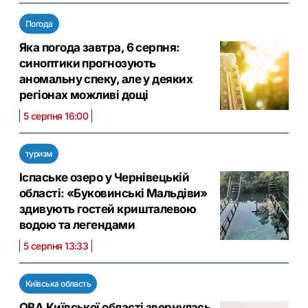
Погода
Яка погода завтра, 6 серпня:
синоптики прогнозують
аномальну спеку, але у деяких
регіонах можливі дощі
5 серпня 16:00
туризм
Іспаське озеро у Чернівецькій
області: «Буковинські Мальдіви»
здивують гостей кришталевою
водою та легендами
5 серпня 13:33
Київська область
ОВА Київської області звернулась