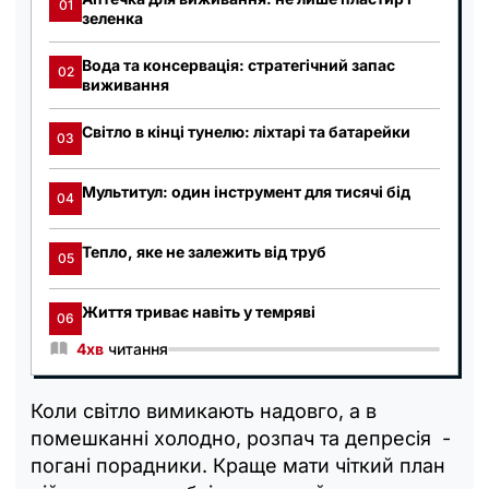
01
зеленка
Вода та консервація: стратегічний запас
02
виживання
Світло в кінці тунелю: ліхтарі та батарейки
03
Мультитул: один інструмент для тисячі бід
04
Тепло, яке не залежить від труб
05
Життя триває навіть у темряві
06
4хв
читання
Коли світло вимикають надовго, а в
помешканні холодно, розпач та депресія -
погані порадники. Краще мати чіткий план