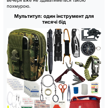
вечеря вже не здаватиметься такою
похмурою.
Мультитул: один інструмент для
тисячі бід