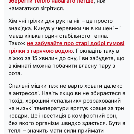
зберегти тепло набагато легше
, ніж
намагатися зігрітися.
Хімічні грілки для рук та ніг – це просто
знахідка. Кинув у черевики чи в кишені – і
маєш кілька годин стабільного тепла.
Також
не забувайте про старі добрі гумові
грілки з гарячою водою
. Покладіть таку в
ліжко за 15 хвилин до сну, і ви забудете, що
в кімнаті можна побачити власну пару з
рота.
Спальні мішки теж не варто ховати далеко
в антресолі. Навіть якщо ви не збираєтеся в
похід, хороший «спальник» розрахований
на низькі температури врятує краще за три
ковдри. Це інвестиція в комфортний сон,
без якого організм швидко здається. Бути в
теплі – значить мати сили приймати