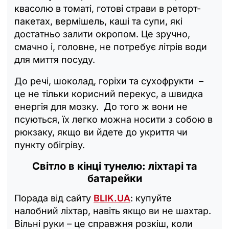
квасолю в томаті, готові страви в реторт-
пакетах, вермішель, каші та супи, які
достатньо залити окропом. Це зручно,
смачно і, головне, не потребує літрів води
для миття посуду.
До речі, шоколад, горіхи та сухофрукти –
це не тільки корисний перекус, а швидка
енергія для мозку. До того ж вони не
псуються, їх легко можна носити з собою в
рюкзаку, якщо ви йдете до укриття чи
пункту обігріву.
Світло в кінці тунелю: ліхтарі та
батарейки
Порада від сайту
BLIK.UA
: купуйте
налобний ліхтар, навіть якщо ви не шахтар.
Вільні руки – це справжня розкіш, коли