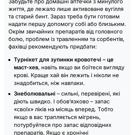
Забудьте про домашні аптечки з минулого
життя, де лежало лише активоване вугілля
та старий бинт. Зараз треба бути готовим
надати першу допомогу собі або близьким.
Окрім звичайних препаратів від головного
болю, проблем із травленням та сорбентів,
фахівці рекомендують придбати:
Турнікет для зупинки кровотечі – це
маст-хев
, навіть якщо ви боїтеся вигляду
крові. Краще хай він лежить і ніколи не
знадобиться, ніж навпаки.
Знеболювальні
– сильні, перевірені, які
діють швидко. І обов’язково – запас
«своїх» ліків на місяць вперед. Тобто
якщо в вас трапляється мігрень,
потурбуйтеся про запас відповідних
препаратів. Якщо є хронічні