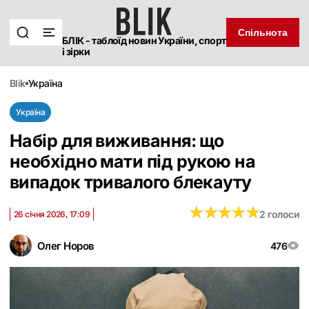
Спільнота
БЛІК - таблоїд новин України, спорт
і зірки
blik
україна
Україна
Набір для виживання: що
необхідно мати під рукою на
випадок тривалого блекауту
★
★
★
★
★
★
★
★
★
★
2 голоси
26 січня 2026, 17:09
Олег Норов
476