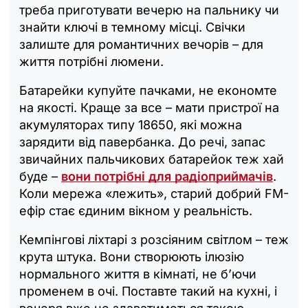
треба приготувати вечерю на пальнику чи
знайти ключі в темному місці. Свічки
залиште для романтичних вечорів – для
життя потрібні люмени.
Батарейки купуйте пачками, не економте
на якості. Краще за все – мати пристрої на
акумуляторах типу 18650, які можна
зарядити від павербанка. До речі, запас
звичайних пальчикових батарейок теж хай
буде –
вони потрібні для радіоприймачів
.
Коли мережа «лежить», старий добрий FM-
ефір стає єдиним вікном у реальність.
Кемпінгові ліхтарі з розсіяним світлом – теж
крута штука. Вони створюють ілюзію
нормального життя в кімнаті, не б’ючи
променем в очі. Поставте такий на кухні, і