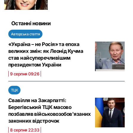
Останні новини
Авторська стаття
«Україна – не Росія» та епоха
великих змін: як Леонід Кучма
став найсуперечливішим
президентом України
9 серпня 09:26
ТЦК
Свавілля на Закарпатті:
Берегівський ТЦК масово
позбавляв військовозобов'язаних
законних відстрочок
8 серпня 22:33