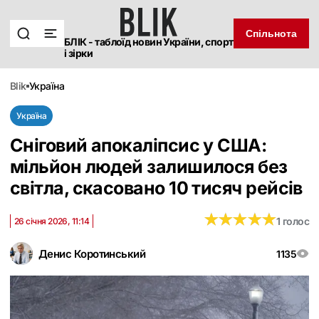
Спільнота
БЛІК - таблоїд новин України, спорт
і зірки
blik
україна
Україна
Сніговий апокаліпсис у США:
мільйон людей залишилося без
світла, скасовано 10 тисяч рейсів
★
★
★
★
★
★
★
★
★
★
1 голос
26 січня 2026, 11:14
Денис Коротинський
1135