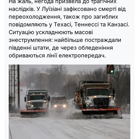
На жаль, негода призвела до трагічних
наслідків. У Луїзіані зафіксовано смерті від
переохолодження, також про загиблих
повідомляють у Техасі, Теннессі та Канзасі.
Ситуацію ускладнюють масові
знеструмлення: найбільше постраждали
південні штати, де через обледеніння
обриваються лінії електропередач.