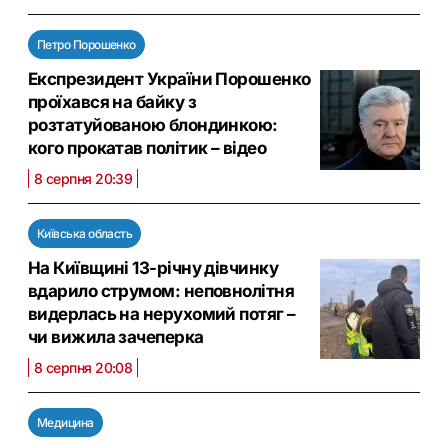
Петро Порошенко
Експрезидент України Порошенко
проїхався на байку з
розтатуйованою блондинкою:
кого прокатав політик – відео
8 серпня 20:39
Київська область
На Київщині 13-річну дівчинку
вдарило струмом: неповнолітня
видерлась на нерухомий потяг –
чи вижила зачеперка
8 серпня 20:08
Медицина