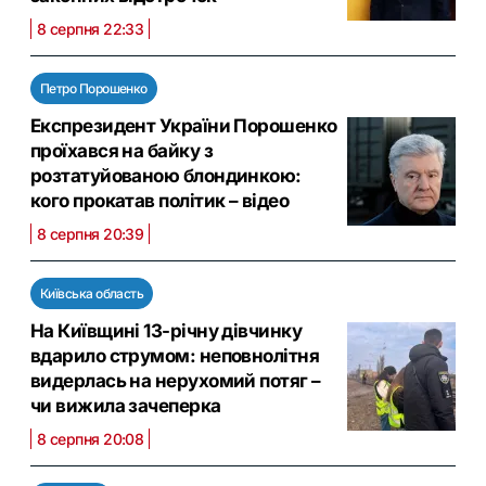
8 серпня 22:33
Петро Порошенко
Експрезидент України Порошенко
проїхався на байку з
розтатуйованою блондинкою:
кого прокатав політик – відео
8 серпня 20:39
Київська область
На Київщині 13-річну дівчинку
вдарило струмом: неповнолітня
видерлась на нерухомий потяг –
чи вижила зачеперка
8 серпня 20:08