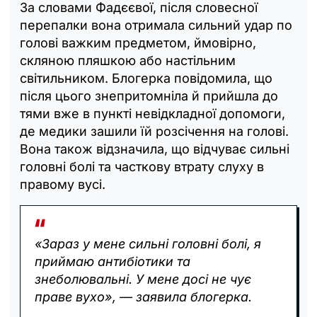
За словами Фадєєвої, після словесної
перепалки вона отримала сильний удар по
голові важким предметом, ймовірно,
скляною пляшкою або настільним
світильником. Блогерка повідомила, що
після цього знепритомніла й прийшла до
тями вже в пункті невідкладної допомоги,
де медики зашили їй розсічення на голові.
Вона також відзначила, що відчуває сильні
головні болі та часткову втрату слуху в
правому вусі.
«Зараз у мене сильні головні болі, я
приймаю антибіотики та
знеболювальні. У мене досі не чує
праве вухо», — заявила блогерка.