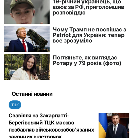
Останні новини
ТЦК
Свавілля на Закарпатті:
Берегівський ТЦК масово
позбавляв військовозобов'язаних
законних відстрочок