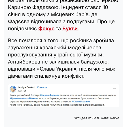
на Балі після бійки з російською блогеркою
Кариною Фадєєвою. Інцидент стався 10
січня в одному з місцевих барів, де
Фадєєва відпочивала з подругами. Про це
повідомляє
Фокус
та
Букви
.
Все почалося з того, що росіянка зробила
зауваження казахській моделі через
прослуховування української музики.
Алтайбекова не залишилася байдужою,
відповівши «Слава Україні», після чого між
дівчатами спалахнув конфлікт.
Cкандал на Балі. Фото: Фокус