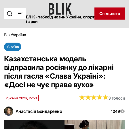
Спільнота
БЛІК - таблоїд новин України, спорт
і зірки
blik
україна
Україна
Казахстанська модель
відправила росіянку до лікарні
після гасла «Слава Україні‎»:
«Досі не чує праве вухо‎»
★
★
★
★
★
★
★
★
★
★
3 голоси
25 січня 2026, 15:53
Анастасія Бондаренко
1049