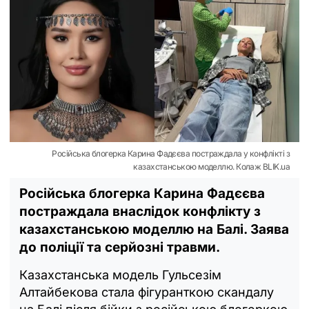
Російська блогерка Карина Фадєєва постраждала у конфлікті з
казахстанською моделлю. Колаж BLIK.ua
Російська блогерка Карина Фадєєва
постраждала внаслідок конфлікту з
казахстанською моделлю на Балі. Заява
до поліції та серйозні травми.
Казахстанська модель Гульсезім
Алтайбекова стала фігуранткою скандалу