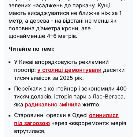
зелених насаджень до паркану. Кущі
мають висаджуватися не ближче ніж за 1
метр, а дерева - на відстані не менш як
половина діаметра крони, але
щонайменше 4–6 метрів.
Читайте по темі:
У Києві впорядковують рекламний
простір:
у столиці демонтували
десятки
тисяч вивісок за 2025 рік.
Переїхали в контейнер і зекономили 400
тисяч доларів: історія пари з Лас-Вегаса,
яка
радикально змінила
житло.
Старовинні фрески в Одесі
опинилися
під загрозою
через «євроремонт»: мерія
втрутилася.