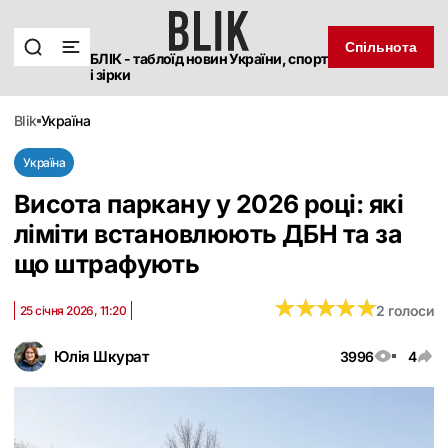
Спільнота
БЛІК - таблоїд новин України, спорт
і зірки
blik
україна
Україна
Висота паркану у 2026 році: які
ліміти встановлюють ДБН та за
що штрафують
★
★
★
★
★
★
★
★
★
★
2 голоси
25 січня 2026, 11:20
Юлія Шкурат
3996
4