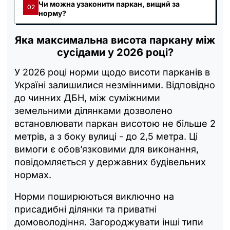
Чи можна узаконити паркан, вищий за
02
норму?
Яка максимальна висота паркану між
сусідами у 2026 році?
У 2026 році норми щодо висоти парканів в
Україні залишилися незмінними. Відповідно
до чинних ДБН, між суміжними
земельними ділянками дозволено
встановлювати паркан висотою не більше 2
метрів, а з боку вулиці - до 2,5 метра. Ці
вимоги є обов’язковими для виконання,
повідомляється у державних будівельних
нормах.
Норми поширюються виключно на
присадибні ділянки та приватні
домоволодіння. Загороджувати інші типи