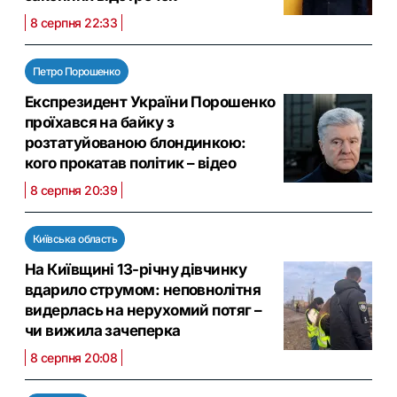
8 серпня 22:33
Петро Порошенко
Експрезидент України Порошенко
проїхався на байку з
розтатуйованою блондинкою:
кого прокатав політик – відео
8 серпня 20:39
Київська область
На Київщині 13-річну дівчинку
вдарило струмом: неповнолітня
видерлась на нерухомий потяг –
чи вижила зачеперка
8 серпня 20:08