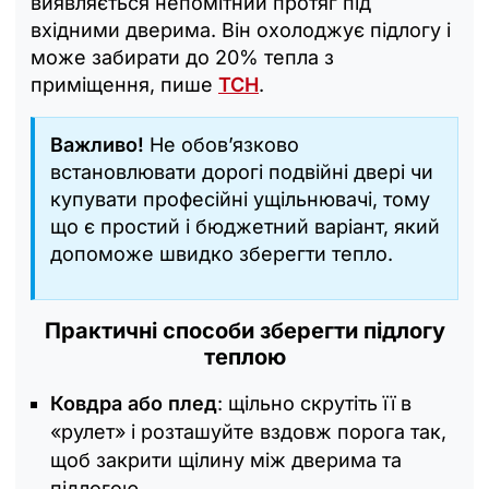
виявляється непомітний протяг під
вхідними дверима. Він охолоджує підлогу і
може забирати до 20% тепла з
приміщення, пише
ТСН
.
Важливо!
Не обов’язково
встановлювати дорогі подвійні двері чи
купувати професійні ущільнювачі, тому
що є простий і бюджетний варіант, який
допоможе швидко зберегти тепло.
Практичні способи зберегти підлогу
теплою
Ковдра або плед
: щільно скрутіть її в
«рулет» і розташуйте вздовж порога так,
щоб закрити щілину між дверима та
підлогою.