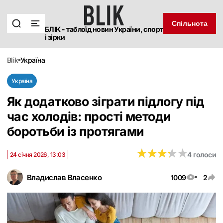
Спільнота
БЛІК - таблоїд новин України, спорт
і зірки
blik
україна
Україна
Як додатково зіграти підлогу під
час холодів: прості методи
боротьби із протягами
★
★
★
★
★
★
★
★
★
★
4 голоси
24 січня 2026, 13:03
Владислав Власенко
1009
2