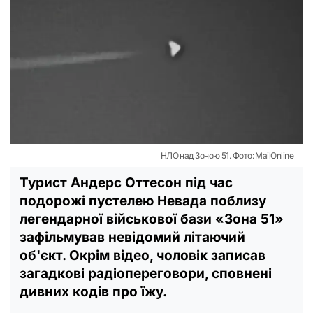
НЛО над Зоною 51. Фото: MailOnline
Турист Андерс Оттесон під час
подорожі пустелею Невада поблизу
легендарної військової бази «Зона 51»
зафільмував невідомий літаючий
об'єкт. Окрім відео, чоловік записав
загадкові радіопереговори, сповнені
дивних кодів про їжу.