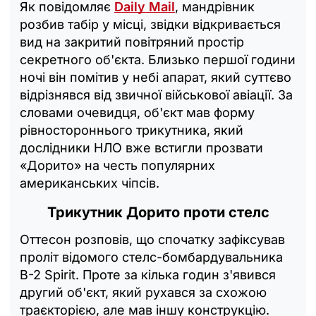
Як повідомляє
Daily Mail
, мандрівник
розбив табір у місці, звідки відкривається
вид на закритий повітряний простір
секретного об'єкта. Близько першої години
ночі він помітив у небі апарат, який суттєво
відрізнявся від звичної військової авіації. За
словами очевидця, об'єкт мав форму
рівностороннього трикутника, який
дослідники НЛО вже встигли прозвати
«Дорито» на честь популярних
американських чіпсів.
Трикутник Дорито проти стелс
Оттесон розповів, що спочатку зафіксував
проліт відомого стелс-бомбардувальника
B-2 Spirit. Проте за кілька годин з'явився
другий об'єкт, який рухався за схожою
траєкторією, але мав іншу конструкцію.