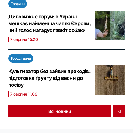
Тварини
Дивовижне поруч: в Україні
мешкає найменша чапля Європи,
чий голос нагадує гавкіт собаки
7 серпня 15:20
Город і дача
Культиватор без зайвих проходів:
підготовка ґрунту від весни до
посіву
7 серпня 11:09
Всі новини