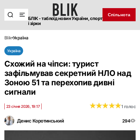
Спільнота
БЛІК - таблоїд новин України, спорт
і зірки
blik
україна
Україна
Схожий на чіпси: турист
зафільмував секретний НЛО над
Зоною 51 та перехопив дивні
сигнали
★
★
★
★
★
★
★
★
★
★
1 голос
23 січня 2026, 19:17
Денис Коротинський
294