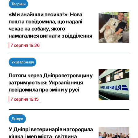
Тварини
«Ми знайшли песика!»: Нова
пошта повідомила, що надалі
чекає на собаку, якого
намагалися вигнати з відділення
7 серпня 19:36
Укрзалізниця
Потяги через Дніпропетровщину
затримуються: Укрзалізниця
повідомила про зміни у русі
7 серпня 19:15
Дніпро
У Дніпрі ветеринарів нагородила
кішка і мер міста: світлина