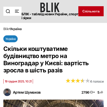
Спільнота
БЛІК - таблоїд новин України, спорт
і зірки
blik
україна
Україна
Скільки коштуватиме
будівництво метро на
Виноградар у Києві: вартість
зросла в шість разів
★
★
★
★
★
★
★
★
★
★
4 голоси
19 грудня 2025, 10:21
Артем Шумаков
2796
5