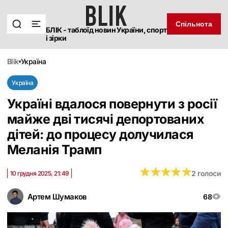
Спільнота
БЛІК - таблоїд новин України, спорт
і зірки
blik
україна
Україна
Україні вдалося повернути з росії
майже дві тисячі депортованих
дітей: до процесу долучилася
Меланія Трамп
★
★
★
★
★
★
★
★
★
★
2 голоси
10 грудня 2025, 21:49
Артем Шумаков
68