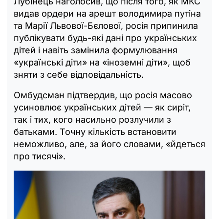
Лубінець наголосив, що після того, як МКС
видав ордери на арешт володимира путіна
та Марії Львової-Бєлової, росія припинила
публікувати будь-які дані про українських
дітей і навіть замінила формулювання
«українські діти» на «іноземні діти», щоб
зняти з себе відповідальність.
Омбудсман підтвердив, що росія масово
усиновлює українських дітей — як сиріт,
так і тих, кого насильно розлучили з
батьками. Точну кількість встановити
неможливо, але, за його словами, «йдеться
про тисячі».