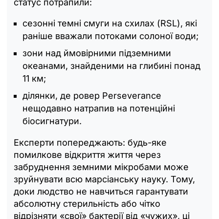
статус потрапили:
сезонні темні смуги на схилах (RSL), які
раніше вважали потоками солоної води;
зони над ймовірними підземними
океанами, знайденими на глибині понад
11 км;
ділянки, де ровер Perseverance
нещодавно натрапив на потенційні
біосигнатури.
Експерти попереджають: будь-яке
помилкове відкриття життя через
забруднення земними мікробами може
зруйнувати всю марсіанську науку. Тому,
доки людство не навчиться гарантувати
абсолютну стерильність або чітко
відрізняти «свої» бактерії від «чужих», ці