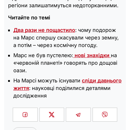
регіони залишатимуться недоторканними.
Читайте по темі
Два рази не пощастило
: чому подорож
на Марс спершу скасували через земну,
а потім – через космічну погоду.
Марс не був пустелею:
нові знахідки
на
«червоній планеті» говорять про дощові
оази.
На Марсі можуть існувати
сліди давнього
життя
: науковці поділилися деталями
дослідження