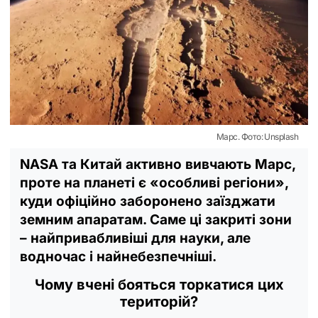
Марс. Фото: Unsplash
NASA та Китай активно вивчають Марс,
проте на планеті є «особливі регіони»,
куди офіційно заборонено заїзджати
земним апаратам. Саме ці закриті зони
– найпривабливіші для науки, але
водночас і найнебезпечніші.
Чому вчені бояться торкатися цих
територій?