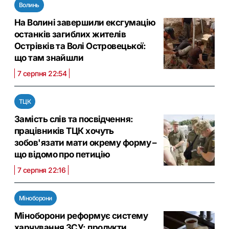
Волинь
На Волині завершили ексгумацію
останків загиблих жителів
Острівків та Волі Островецької:
що там знайшли
7 серпня 22:54
ТЦК
Замість слів та посвідчення:
працівників ТЦК хочуть
зобов'язати мати окрему форму –
що відомо про петицію
7 серпня 22:16
Міноборони
Міноборони реформує систему
харчування ЗСУ: продукти