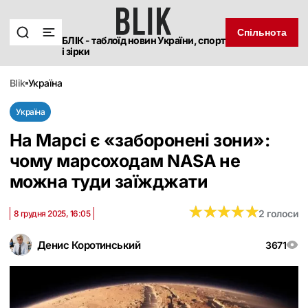
Спільнота
БЛІК - таблоїд новин України, спорт
і зірки
blik
україна
Україна
На Марсі є «заборонені зони»:
чому марсоходам NASA не
можна туди заїжджати
★
★
★
★
★
★
★
★
★
★
2 голоси
8 грудня 2025, 16:05
Денис Коротинський
3671