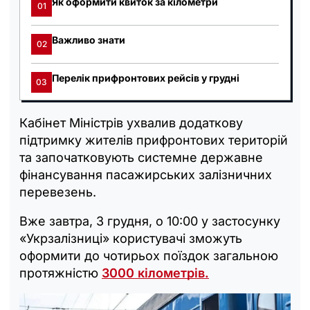
Як оформити квиток за кілометри
01
Важливо знати
02
Перелік прифронтових рейсів у грудні
03
Кабінет Міністрів ухвалив додаткову
підтримку жителів прифронтових територій
та започатковують системне державне
фінансування пасажирських залізничних
перевезень.
Вже завтра, 3 грудня, о 10:00 у застосунку
«Укрзалізниці» користувачі зможуть
оформити до чотирьох поїздок загальною
протяжністю
3000 кілометрів.