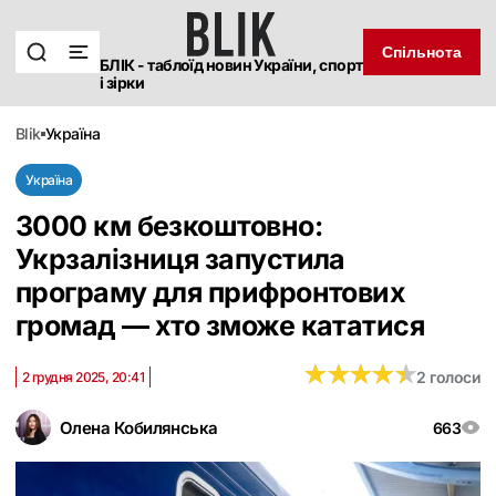
Спільнота
БЛІК - таблоїд новин України, спорт
і зірки
blik
україна
Україна
3000 км безкоштовно:
Укрзалізниця запустила
програму для прифронтових
громад — хто зможе кататися
★
★
★
★
★
★
★
★
★
★
2 голоси
2 грудня 2025, 20:41
Олена Кобилянська
663