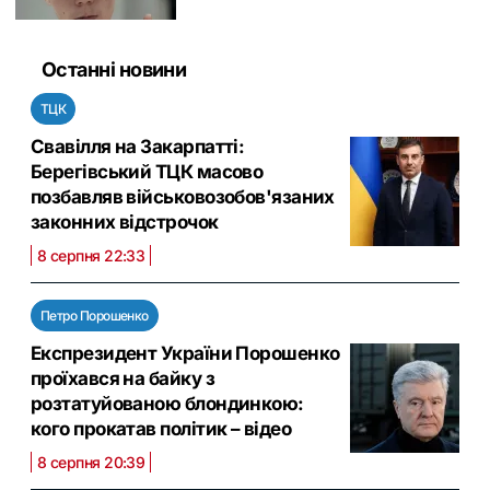
Останні новини
ТЦК
Свавілля на Закарпатті:
Берегівський ТЦК масово
позбавляв військовозобов'язаних
законних відстрочок
8 серпня 22:33
Петро Порошенко
Експрезидент України Порошенко
проїхався на байку з
розтатуйованою блондинкою:
кого прокатав політик – відео
8 серпня 20:39