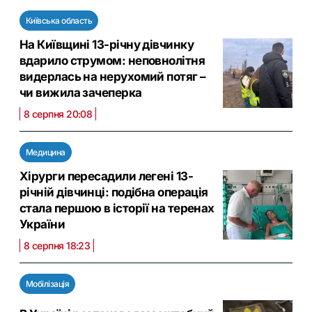
Київська область
На Київщині 13-річну дівчинку
вдарило струмом: неповнолітня
видерлась на нерухомий потяг –
чи вижила зачеперка
8 серпня 20:08
Медицина
Хірурги пересадили легені 13-
річній дівчинці: подібна операція
стала першою в історії на теренах
України
8 серпня 18:23
Мобілізація