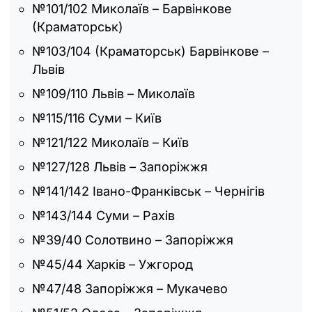
№101/102 Миколаїв – Барвінкове
(Краматорськ)
№103/104 (Краматорськ) Барвінкове –
Львів
№109/110 Львів – Миколаїв
№115/116 Суми – Київ
№121/122 Миколаїв – Київ
№127/128 Львів – Запоріжжя
№141/142 Івано-Франківськ – Чернігів
№143/144 Суми – Рахів
№39/40 Солотвино – Запоріжжя
№45/44 Харків – Ужгород
№47/48 Запоріжжя – Мукачево