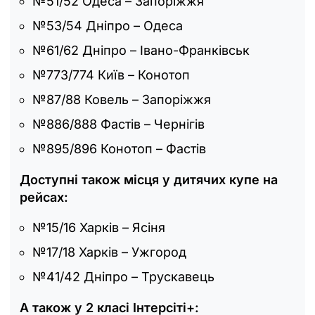
№51/52 Одеса – Запоріжжя
№53/54 Дніпро – Одеса
№61/62 Дніпро – Івано-Франківськ
№773/774 Київ – Конотоп
№87/88 Ковель – Запоріжжя
№886/888 Фастів – Чернігів
№895/896 Конотоп – Фастів
Доступні також місця у дитячих купе на
рейсах:
№15/16 Харків – Ясіня
№17/18 Харків – Ужгород
№41/42 Дніпро – Трускавець
А також у 2 класі Інтерсіті+: