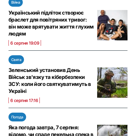
Війна
Український підліток створює
браслет для повітряних тривог:
він може врятувати життя глухим
людям
6 серпня 19:09
Свята
Зеленський установив День
Військ зв'язку та кібербезпеки
ЗСУ: коли його святкуватимуть в
Україні
6 серпня 17:16
Погода
Яка погода завтра, 7 серпня:
відомо, чи спаде пекельна спека в