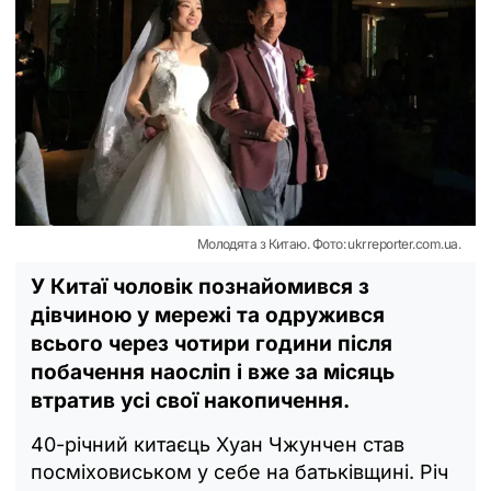
Молодята з Китаю. Фото: ukrreporter.com.ua.
У Китаї чоловік познайомився з
дівчиною у мережі та одружився
всього через чотири години після
побачення наосліп і вже за місяць
втратив усі свої накопичення.
40-річний китаєць Хуан Чжунчен став
посміховиськом у себе на батьківщині. Річ