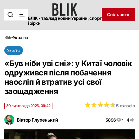
Спільнота
БЛІК - таблоїд новин України, спорт
і зірки
blik
україна
Україна
«Був ніби уві сні»: у Китаї чоловік
одружився після побачення
наосліп й втратив усі свої
заощадження
★
★
★
★
★
★
★
★
★
★
5 голосів
30 листопада 2025, 09:42
Віктор Глухенький
5896
4