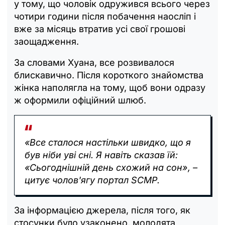
у тому, що чоловік одружився всього через
чотири години після побачення наосліп і
вже за місяць втратив усі свої грошові
заощадження.
За словами Хуана, все розвивалося
блискавично. Після короткого знайомства
жінка наполягла на тому, щоб вони одразу
ж оформили офіційний шлюб.
«Все сталося настільки швидко, що я
був ніби уві сні. Я навіть сказав їй:
«Сьогоднішній день схожий на сон», –
цитує чолов'ягу портал SCMP.
За інформацією джерела, після того, як
стосунки було узаконено, молодята