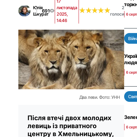
17
торк
Юлія
листопада
2
★
★
★
★
★
★
★
★
★
★
691
Шкурат
2025,
голоси
6 серп
14:46
Війн
Украї
люд
6 серп
Свя
Два леви. Фото: УНН
Після втечі двох молодих
Зелен
левиць із приватного
6 серп
центру в Хмельницькому,