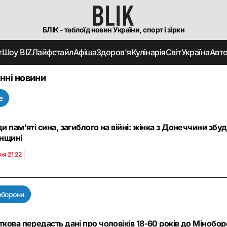
БЛІК - таблоїд новин України, спорт і зірки
т
Шоу BIZ
Лайфстайл
Афіша
Здоров'я
Кулінарія
Світ
Україна
Авт
нні новини
е
и пам'яті сина, загиблого на війні: жінка з Донеччини зб
енщині
ня 21:22
оборони
кова передасть дані про чоловіків 18-60 років до Мінобор