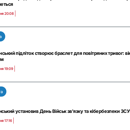
неться
ня 20:08
а
нський підліток створює браслет для повітряних тривог: 
ям
ня 19:09
та
ський установив День Військ зв'язку та кібербезпеки ЗСУ:
ня 17:16