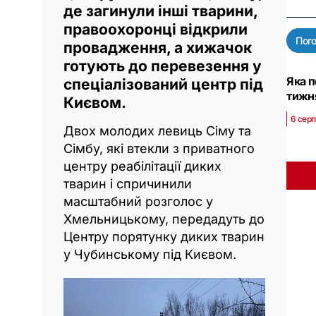
де загинули інші тварини,
правоохоронці відкрили
Пог
провадження, а хижачок
готують до перевезення у
Яка п
спеціалізований центр під
тижня
Києвом.
6 серп
Двох молодих левиць Сіму та
Сімбу, які втекли з приватного
центру реабілітації диких
тварин і спричинили
масштабний розголос у
Хмельницькому, передадуть до
Центру порятунку диких тварин
у Чубинському під Києвом.