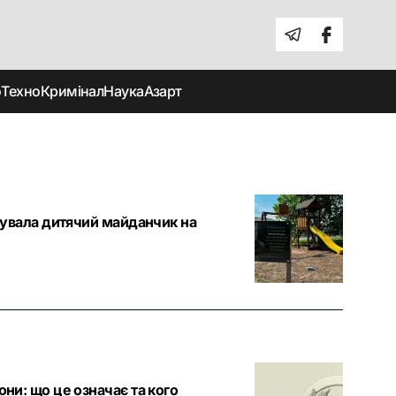
о
Техно
Кримінал
Наука
Азарт
удувала дитячий майданчик на
они: що це означає та кого