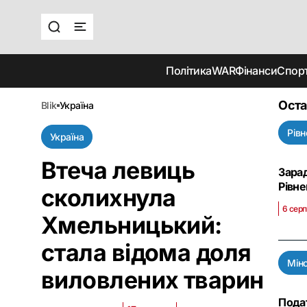
Політика
WAR
Фінанси
Спор
Оста
blik
україна
Рівн
Україна
Втеча левиць
Зарад
Рівн
сколихнула
6 серп
Хмельницький:
стала відома доля
Мін
виловлених тварин
Подат