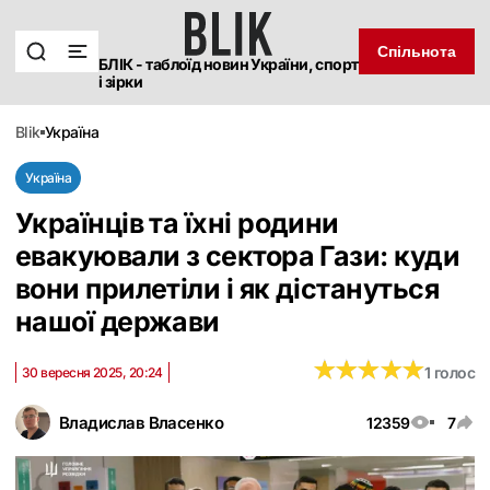
Спільнота
БЛІК - таблоїд новин України, спорт
і зірки
blik
україна
Україна
Українців та їхні родини
евакуювали з сектора Гази: куди
вони прилетіли і як дістануться
нашої держави
★
★
★
★
★
★
★
★
★
★
1 голос
30 вересня 2025, 20:24
Владислав Власенко
12359
7