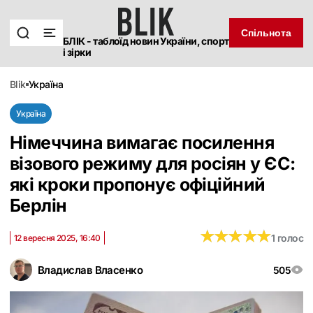
Спільнота
БЛІК - таблоїд новин України, спорт
і зірки
blik
україна
Україна
Німеччина вимагає посилення
візового режиму для росіян у ЄС:
які кроки пропонує офіційний
Берлін
★
★
★
★
★
★
★
★
★
★
1 голос
12 вересня 2025, 16:40
Владислав Власенко
505