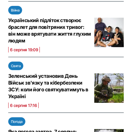
Війна
Український підліток створює
браслет для повітряних тривог:
він може врятувати життя глухим
людям
6 серпня 19:09
Свята
Зеленський установив День
Військ зв'язку та кібербезпеки
ЗСУ: коли його святкуватимуть в
Україні
6 серпня 17:16
Погода
Яка погода завтра, 7 серпня: