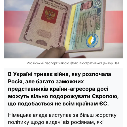
Російський паспорт з візою. Фото ілюстративне: Цензор.Нет
В Україні триває війна, яку розпочала
Росія, але багато заможних
представників країни-агресора досі
можуть вільно подорожувати Європою,
що подобається не всім країнам ЄС.
Німецька влада виступає за більш жорстку
політику щодо видачі віз росіянам, які