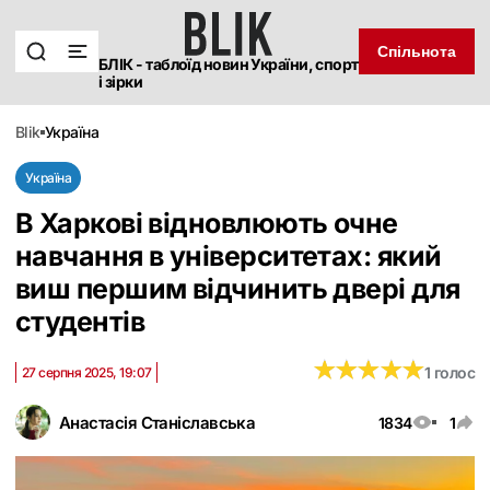
Спільнота
БЛІК - таблоїд новин України, спорт
і зірки
blik
україна
Україна
В Харкові відновлюють очне
навчання в університетах: який
виш першим відчинить двері для
студентів
★
★
★
★
★
★
★
★
★
★
1 голос
27 серпня 2025, 19:07
Анастасія Станіславська
1834
1