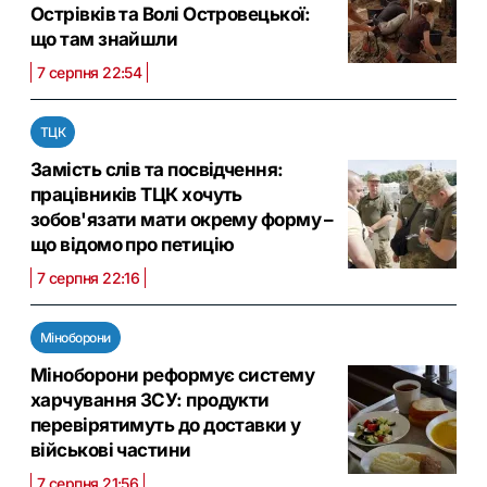
Острівків та Волі Островецької:
що там знайшли
7 серпня 22:54
ТЦК
Замість слів та посвідчення:
працівників ТЦК хочуть
зобов'язати мати окрему форму –
що відомо про петицію
7 серпня 22:16
Міноборони
Міноборони реформує систему
харчування ЗСУ: продукти
перевірятимуть до доставки у
військові частини
7 серпня 21:56