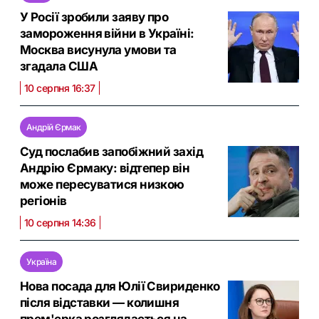
У Росії зробили заяву про
замороження війни в Україні:
Москва висунула умови та
згадала США
10 серпня 16:37
Андрій Єрмак
Суд послабив запобіжний захід
Андрію Єрмаку: відтепер він
може пересуватися низкою
регіонів
10 серпня 14:36
Україна
Нова посада для Юлії Свириденко
після відставки — колишня