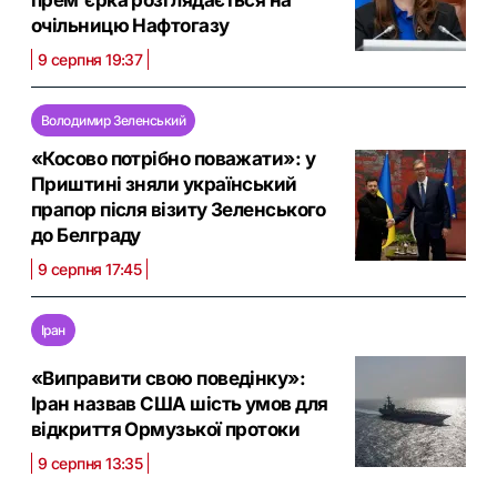
прем'єрка розглядається на
очільницю Нафтогазу
9 серпня 19:37
Володимир Зеленський
«Косово потрібно поважати»: у
Приштині зняли український
прапор після візиту Зеленського
до Белграду
9 серпня 17:45
Іран
«Виправити свою поведінку»:
Іран назвав США шість умов для
відкриття Ормузької протоки
9 серпня 13:35