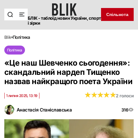
Спільнота
БЛІК - таблоїд новин України, спорт
і зірки
blik
політика
Політика
«Це наш Шевченко сьогодення»:
скандальний нардеп Тищенко
назвав найкращого поета України
★
★
★
★
★
★
★
★
★
★
2 голоси
1 липня 2025, 13:19
Анастасія Станіславська
316