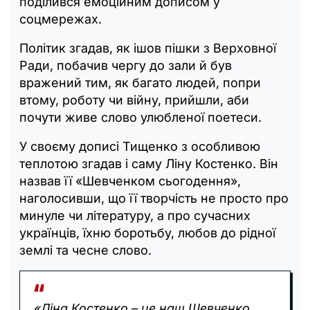
поділився емоційним дописом у
соцмережах.
Політик згадав, як ішов пішки з Верховної
Ради, побачив чергу до зали й був
вражений тим, як багато людей, попри
втому, роботу чи війну, прийшли, аби
почути живе слово улюбленої поетеси.
У своєму дописі Тищенко з особливою
теплотою згадав і саму Ліну Костенко. Він
назвав її «Шевченком сьогодення»,
наголосивши, що її творчість не просто про
минуле чи літературу, а про сучасних
українців, їхню боротьбу, любов до рідної
землі та чесне слово.
«Ліна Костенко – це наш Шевченко