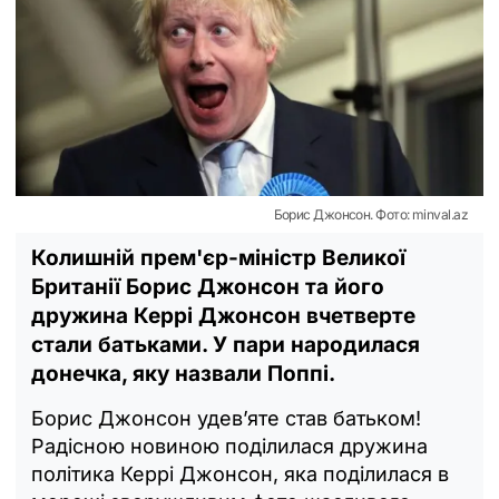
Борис Джонсон. Фото: minval.az
Колишній прем'єр-міністр Великої
Британії Борис Джонсон та його
дружина Керрі Джонсон вчетверте
стали батьками. У пари народилася
донечка, яку назвали Поппі.
Борис Джонсон удев’яте став батьком!
Радісною новиною поділилася дружина
політика Керрі Джонсон, яка поділилася в