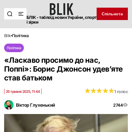
Спільнота
БЛІК - таблоїд новин України, спорт
і зірки
blik
політика
Політика
«Ласкаво просимо до нас,
Поппі»: Борис Джонсон удев’яте
став батьком
★
★
★
★
★
★
★
★
★
★
1 голос
25 травня 2025, 11:44
Віктор Глухенький
2744