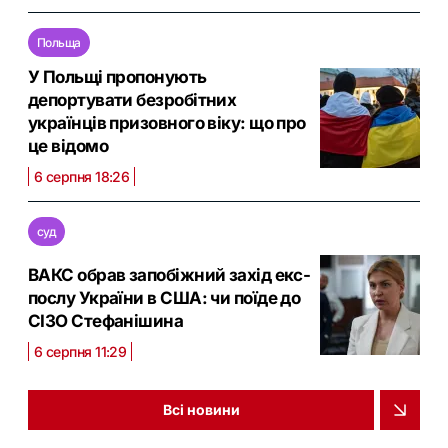
Польща
У Польщі пропонують
депортувати безробітних
українців призовного віку: що про
це відомо
6 серпня 18:26
суд
ВАКС обрав запобіжний захід екс-
послу України в США: чи поїде до
СІЗО Стефанішина
6 серпня 11:29
Всі новини