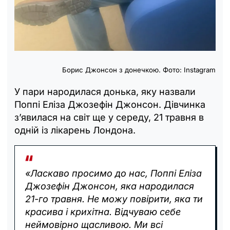
Борис Джонсон з донечкою. Фото: Instagram
У пари народилася донька, яку назвали
Поппі Еліза Джозефін Джонсон. Дівчинка
з’явилася на світ ще у середу, 21 травня в
одній із лікарень Лондона.
«Ласкаво просимо до нас, Поппі Еліза
Джозефін Джонсон, яка народилася
21-го травня. Не можу повірити, яка ти
красива і крихітна. Відчуваю себе
неймовірно щасливою. Ми всі