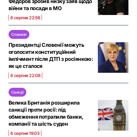
Федоров зробив низку заяв щодо
війни та посади в МО
6 серпня 22:56
Словенія
Президентці Словенії можуть
оголосити конституційний
імпічмент після ДТП з росіянкою:
як це сталося
6 серпня 22:08
Санкції
Велика Британія розширила
санкції проти росії: під
обмеження потрапили банки,
компанії та шість суден
6 серпня 19:03