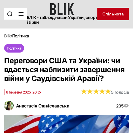
Спільнота
БЛІК - таблоїд новин України, спорт
і зірки
blik
політика
Політика
Переговори США та України: чи
вдасться наблизити завершення
війни у ​​Саудівській Аравії?
★
★
★
★
★
★
★
★
★
★
5 голосів
6 березня 2025, 20:27
Анастасія Станіславська
205