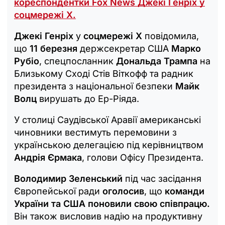
кореспондентки Fox News Джекі Генріх у
соцмережі X.
Джекі Генріх
у
соцмережі
X
повідомила,
що
11 березня
держсекретар США
Марко
Рубіо
, спецпосланник
Дональда Трампа
на
Близькому Сході Стів Віткофф та радник
президента з національної безпеки
Майк
Волц
вирушать до Ер-Ріяда.
У столиці Саудівської Аравії американські
чиновники вестимуть перемовини з
українською делегацією під керівництвом
Андрія Єрмака
, голови Офісу Президента.
Володимир Зеленський
під час засідання
Європейської ради
оголосив
, що
команди
України та США поновили свою співпрацю.
Він також висловив надію на продуктивну