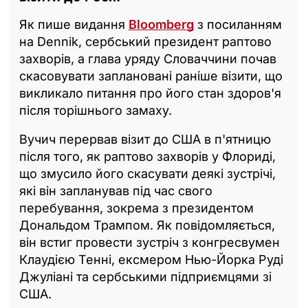
Як пише видання
Bloomberg
з посиланням
на Dennik, сербський президент раптово
захворів, а глава уряду Словаччини почав
скасовувати заплановані раніше візити, що
викликало питання про його стан здоров'я
після торішнього замаху.
Вучич перервав візит до США в п'ятницю
після того, як раптово захворів у Флориді,
що змусило його скасувати деякі зустрічі,
які він запланував під час свого
перебування, зокрема з президентом
Дональдом Трампом. Як повідомляється,
він встиг провести зустріч з конгресвумен
Клаудією Тенні, ексмером Нью-Йорка Руді
Джуліані та сербськими підприємцями зі
США.