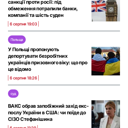
санкції проти росії: під
обмеження потрапили банки,
компанії та шість суден
6 серпня 19:03
Польща
У Польщі пропонують
депортувати безробітних
українців призовного віку: що про
це відомо
6 серпня 18:26
суд
ВАКС обрав запобіжний захід екс-
послу України в США: чи поїде до
СІЗО Стефанішина
6 серпня 11:29