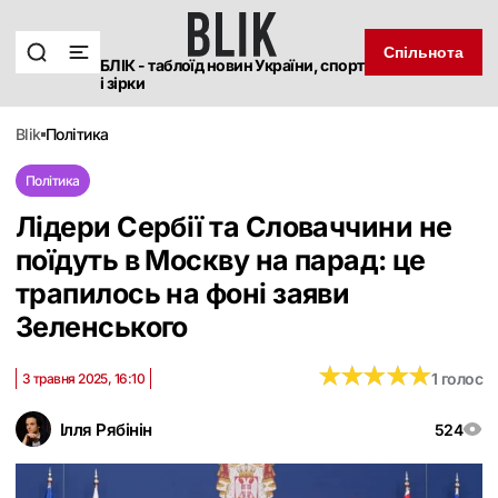
Спільнота
БЛІК - таблоїд новин України, спорт
і зірки
blik
політика
Політика
Лідери Сербії та Словаччини не
поїдуть в Москву на парад: це
трапилось на фоні заяви
Зеленського
★
★
★
★
★
★
★
★
★
★
1 голос
3 травня 2025, 16:10
Ілля Рябінін
524