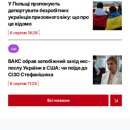
У Польщі пропонують
депортувати безробітних
українців призовного віку: що про
це відомо
6 серпня 18:26
суд
ВАКС обрав запобіжний захід екс-
послу України в США: чи поїде до
СІЗО Стефанішина
6 серпня 11:29
Всі новини