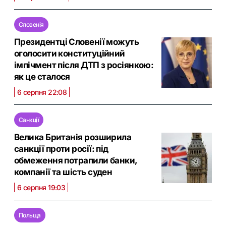
Словенія
Президентці Словенії можуть
оголосити конституційний
імпічмент після ДТП з росіянкою:
як це сталося
6 серпня 22:08
Санкції
Велика Британія розширила
санкції проти росії: під
обмеження потрапили банки,
компанії та шість суден
6 серпня 19:03
Польща