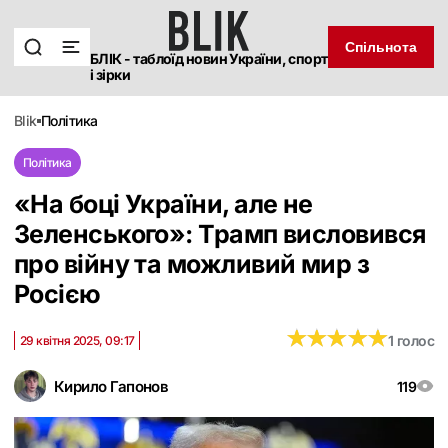
Спільнота
БЛІК - таблоїд новин України, спорт
і зірки
blik
політика
Політика
«На боці України, але не
Зеленського»: Трамп висловився
про війну та можливий мир з
Росією
★
★
★
★
★
★
★
★
★
★
1 голос
29 квітня 2025, 09:17
Кирило Гапонов
119