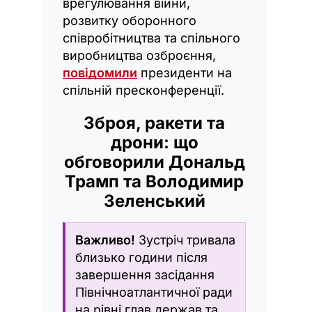
врегулювання війни,
розвитку оборонного
співробітництва та спільного
виробництва озброєння,
повідомили
президенти на
спільній пресконференції.
Зброя, ракети та
дрони: що
обговорили Дональд
Трамп та Володимир
Зеленський
Важливо!
Зустріч тривала
близько години після
завершення засідання
Північноатлантичної ради
на рівні глав держав та