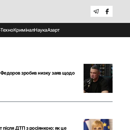
о
Техно
Кримінал
Наука
Азарт
о Федоров зробив низку заяв щодо
 після ДТП з росіянкою: як це