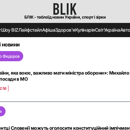
БЛІК - таблоїд новин України, спорт і зірки
т
Шоу BIZ
Лайфстайл
Афіша
Здоров'я
Кулінарія
Світ
Україна
Авт
і новини
о Федоров
аїни, яка воює, важливо мати міністра оборони»: Михайл
 посади в МО
2:56
я
нтці Словенії можуть оголосити конституційний імпічмент