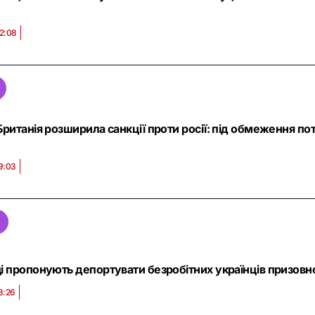
22:08
ританія розширила санкції проти росії: під обмеження пот
9:03
і пропонують депортувати безробітних українців призовно
8:26