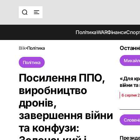
Політика
WAR
Фінанси
Спор
Останн
blik
політика
Михайл
Політика
Посилення ППО,
«Для кр
війни та
виробництво
6 серпня 2
дронів,
завершення війни
Словені
та конфузи:
Президе