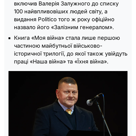
включив Валерія Залужного до списку
100 найвпливовіших людей світу, а
видання Politico того ж року офіційно
назвало його «Залізним генералом».
Книга «Моя війна» стала лише першою
частиною майбутньої військово-
історичної трилогії, до якої також увійдуть
праці «Наша війна» та «Їхня війна».