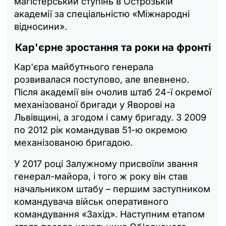
магістерський ступінь в Острозькій
академії за спеціальністю «Міжнародні
відносини».
Кар'єрне зростання та роки на фронті
Кар'єра майбутнього генерала
розвивалася поступово, але впевнено.
Після академії він очолив штаб 24-ї окремої
механізованої бригади у Яворові на
Львівщині, а згодом і саму бригаду. З 2009
по 2012 рік командував 51-ю окремою
механізованою бригадою.
У 2017 році Залужному присвоїли звання
генерал-майора, і того ж року він став
начальником штабу – першим заступником
командувача військ оперативного
командування «Захід». Наступним етапом