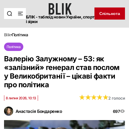
Спільнота
БЛІК - таблоїд новин України, спорт
і зірки
blik
політика
Політика
Валерію Залужному – 53: як
«‎залізний» генерал став послом
у Великобританії – цікаві факти
про політика
★
★
★
★
★
★
★
★
★
★
2 голоси
8 липня 2026, 10:13
Анастасія Бондаренко
697