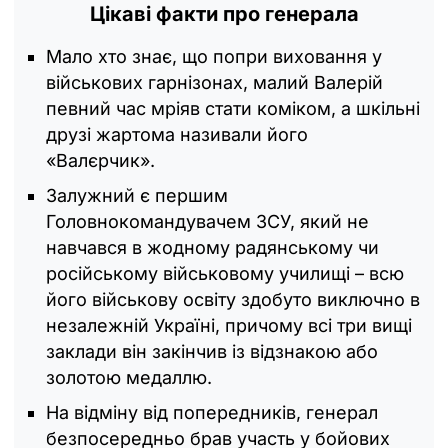
Цікаві факти про генерала
Мало хто знає, що попри виховання у
військових гарнізонах, малий Валерій
певний час мріяв стати коміком, а шкільні
друзі жартома називали його
«Валєрчик».
Залужний є першим
Головнокомандувачем ЗСУ, який не
навчався в жодному радянському чи
російському військовому училищі – всю
його військову освіту здобуто виключно в
незалежній Україні, причому всі три вищі
заклади він закінчив із відзнакою або
золотою медаллю.
На відміну від попередників, генерал
безпосередньо брав участь у бойових