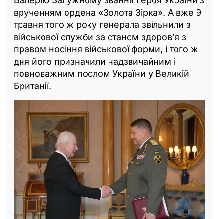
Валерію Залужному звання Героя України з
врученням ордена «Золота Зірка». А вже 9
травня того ж року генерала звільнили з
військової служби за станом здоров'я з
правом носіння військової форми, і того ж
дня його призначили надзвичайним і
повноважним послом України у Великій
Британії.