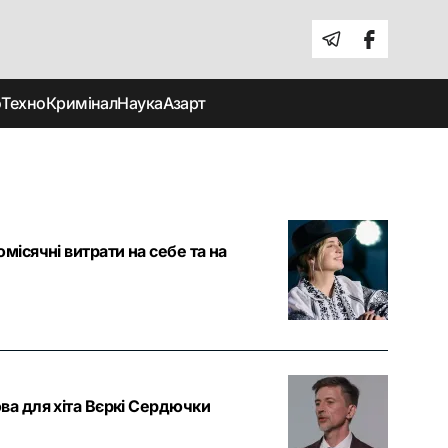
о
Техно
Кримінал
Наука
Азарт
місячні витрати на себе та на
ва для хіта Вєркі Сердючки