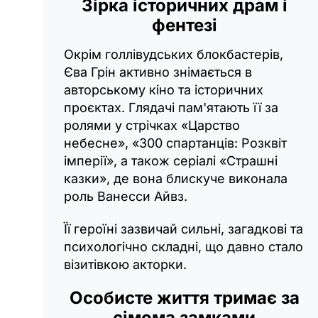
Зірка історичних драм і
фентезі
Окрім голлівудських блокбастерів,
Єва Грін активно знімається в
авторському кіно та історичних
проєктах. Глядачі пам'ятають її за
ролями у стрічках «‎Царство
небесне», «‎300 спартанців: Розквіт
імперії», а також серіалі «‎Страшні
казки», де вона блискуче виконала
роль Ванесси Айвз.
Її героїні зазвичай сильні, загадкові та
психологічно складні, що давно стало
візитівкою акторки.
Особисте життя тримає за
сімома замками