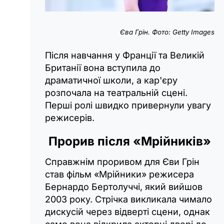
Єва Грін. Фото: Getty Іmages
Після навчання у Франції та Великій
Британії вона вступила до
драматичної школи, а кар'єру
розпочала на театральній сцені.
Перші ролі швидко привернули увагу
режисерів.
Прорив після «‎Мрійників»
Справжнім проривом для Єви Грін
став фільм «‎Мрійники» режисера
Бернардо Бертолуччі, який вийшов
2003 року. Стрічка викликала чимало
дискусій через відверті сцени, однак