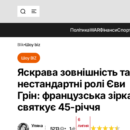
Політика
WAR
Фінанси
Спор
blik
шоу biz
Шоу BIZ
Яскрава зовнішність т
нестандартні ролі Єви
Грін: французська зірк
святкує 45-річчя
6
Уляна
липня
★
★
★
★
★
★
★
★
★
★
5213
1