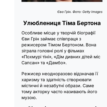
Єва Грін. Фото: Getty Іmages
Улюблениця Тіма Бертона
Особливе місце у творчій біографії
Єви Грін займає співпраця з
режисером Тімом Бертоном. Вона
зіграла головні ролі у фільмах
«‎Похмурі тіні», «‎Дім дивних дітей міс
Сапсан» та «‎Дамбо».
Режисер неодноразово відзначав її
харизму та здатність створювати
містичні й незабутні образи. Саме
тому акторку часто називають його
музою.