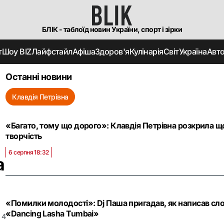
БЛІК - таблоїд новин України, спорт і зірки
т
Шоу BIZ
Лайфстайл
Афіша
Здоров'я
Кулінарія
Світ
Україна
Авт
Останні новини
Клавдія Петрівна
а
«Багато, тому що дорого»: Клавдія Петрівна розкрила що
творчість
6 серпня 18:32
а
«Помилки молодості»: Dj Паша пригадав, як написав сло
«Dancing Lasha Tumbai»
4