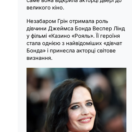
саме вона відкрила акторці двері до
великого кіно.
Незабаром Грін отримала роль
дівчини Джеймса Бонда Веспер Лінд
у фільмі «‎Казино «Рояль». Її героїня
стала однією з найвідоміших «‎дівчат
Бонда» і принесла акторці світове
визнання.