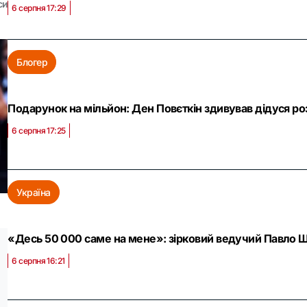
си
6 серпня 17:29
Блогер
Подарунок на мільйон: Ден Повєткін здивував дідуся ро
6 серпня 17:25
Україна
«Десь 50 000 саме на мене»: зірковий ведучий Павло Ши
6 серпня 16:21