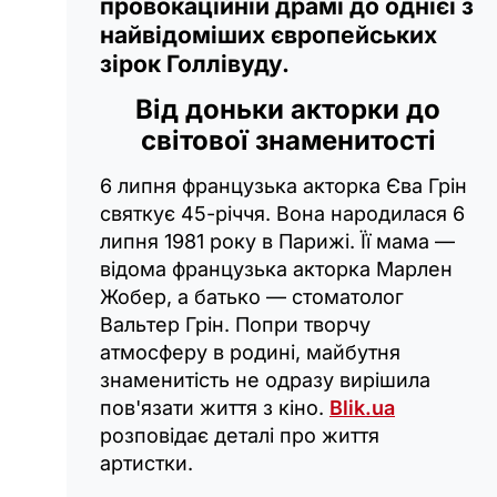
провокаційній драмі до однієї з
найвідоміших європейських
зірок Голлівуду.
Від доньки акторки до
світової знаменитості
6 липня французька акторка Єва Грін
святкує 45-річчя. Вона народилася 6
липня 1981 року в Парижі. Її мама —
відома французька акторка Марлен
Жобер, а батько — стоматолог
Вальтер Грін. Попри творчу
атмосферу в родині, майбутня
знаменитість не одразу вирішила
пов'язати життя з кіно.
Вlik.ua
розповідає деталі про життя
артистки.