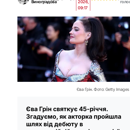
Виноградова
2026,
голо
09:17
Єва Грін. Фото: Getty Іmages
Єва Грін святкує 45-річчя.
Згадуємо, як акторка пройшла
шлях від дебюту в