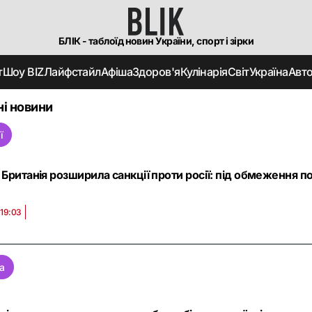
БЛІК - таблоїд новин України, спорт і зірки
т
Шоу BIZ
Лайфстайл
Афіша
Здоров'я
Кулінарія
Світ
Україна
Авт
і новини
ї
Британія розширила санкції проти росії: під обмеження по
 19:03
а