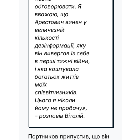
обговорювати. Я
вважаю, що
Арестович винен у
величезній
кількості
дезінформації, яку
він вивергав із себе
в перші тижні війни,
і яка коштувала
багатьох життів
моїх
співвітчизників.
Цього я ніколи
йому не пробачу»,
– розповів Віталій.
Портников припустив, що він