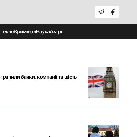
о
Техно
Кримінал
Наука
Азарт
трапили банки, компанії та шість