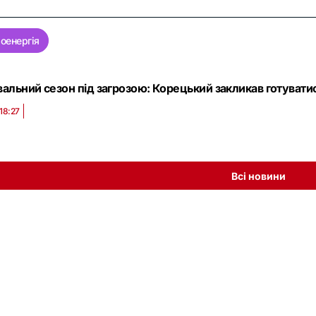
оенергія
альний сезон під загрозою: Корецький закликав готувати
18:27
Всі новини