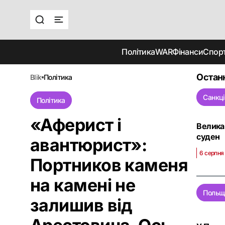
Політика
WAR
Фінанси
Спор
Останн
blik
політика
Санкці
Політика
«Аферист і
Велика 
суден
авантюрист»:
6 серпня
Портников каменя
на камені не
Польщ
залишив від