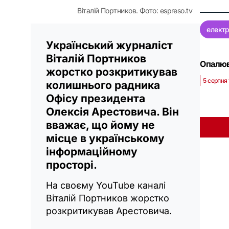
Віталій Портников. Фото: espreso.tv
електр
Український журналіст
Віталій Портников
Опалюв
жорстко розкритикував
5 серпня 
колишнього радника
Офісу президента
Олексія Арестовича. Він
вважає, що йому не
місце в українському
інформаційному
просторі.
На своєму YouTube каналі
Віталій Портников жорстко
розкритикував Арестовича.