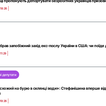
щі пропонують депортувати безробітних українців призовн
 18:26
брав запобіжний захід екс-послу України в США: чи поїде
11:29
і депутати
 схожий на бурю в склянці води»: Стефанішина вперше від
и
 19:26