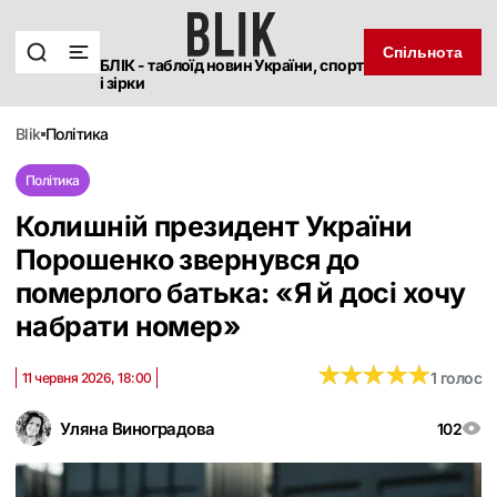
Спільнота
БЛІК - таблоїд новин України, спорт
і зірки
blik
політика
Політика
Колишній президент України
Порошенко звернувся до
померлого батька: «Я й досі хочу
набрати номер‎»
★
★
★
★
★
★
★
★
★
★
1 голос
11 червня 2026, 18:00
Уляна Виноградова
102