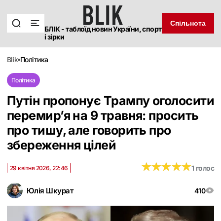
Спільнота
БЛІК - таблоїд новин України, спорт
і зірки
blik
політика
Політика
Путін пропонує Трампу оголосити
перемир’я на 9 травня: просить
про тишу, але говорить про
збереження цілей
★
★
★
★
★
★
★
★
★
★
1 голос
29 квітня 2026, 22:46
Юлія Шкурат
410