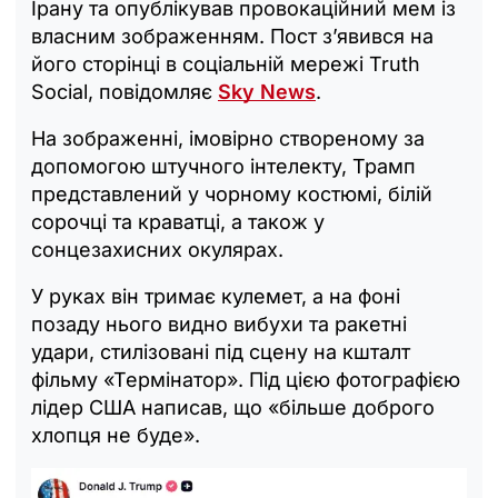
Ірану та опублікував провокаційний мем із
власним зображенням. Пост з’явився на
його сторінці в соціальній мережі Truth
Social, повідомляє
Sky News
.
На зображенні, імовірно створеному за
допомогою штучного інтелекту, Трамп
представлений у чорному костюмі, білій
сорочці та краватці, а також у
сонцезахисних окулярах.
У руках він тримає кулемет, а на фоні
позаду нього видно вибухи та ракетні
удари, стилізовані під сцену на кшталт
фільму «Термінатор». Під цією фотографією
лідер США написав, що «більше доброго
хлопця не буде».