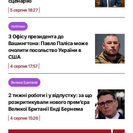
сценарію
5 серпня 18:27
політики
З Офісу президента до
Вашингтона: Павло Паліса може
очолити посольство України в
США
4 серпня 17:57
Велика Британія
2 тижні роботи і у відпустку: за що
розкритикували нового прем’єра
Великої Британії Енді Бернема
4 серпня 15:26