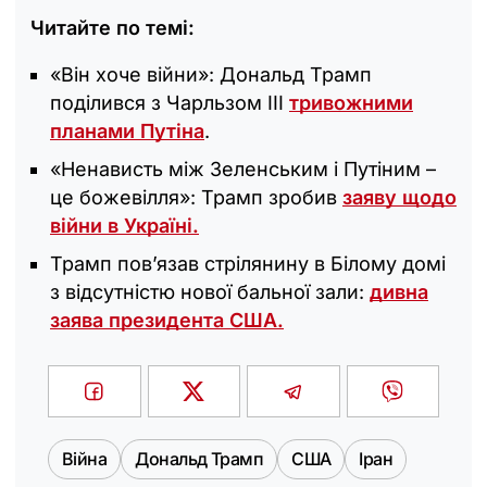
Читайте по темі:
«Він хоче війни»: Дональд Трамп
поділився з Чарльзом III
тривожними
планами Путіна
.
«Ненависть між Зеленським і Путіним –
це божевілля»: Трамп зробив
заяву щодо
війни в Україні.
Трамп пов’язав стрілянину в Білому домі
з відсутністю нової бальної зали:
дивна
заява президента США.
Війна
Дональд Трамп
США
Іран