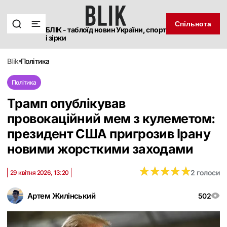
Спільнота
БЛІК - таблоїд новин України, спорт
і зірки
blik
політика
Політика
Трамп опублікував
провокаційний мем з кулеметом:
президент США пригрозив Ірану
новими жорсткими заходами
★
★
★
★
★
★
★
★
★
★
2 голоси
29 квітня 2026, 13:20
Артем Жилінський
502