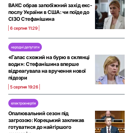
ВАКС обрав запобіжний захід екс-
послу України в США: чи поїде до
СІЗО Стефанішина
6 серпня 11:29
народні депутати
«Галас схожий на бурю в склянці
води»: Стефанішина вперше
відреагувала на вручення нової
підозри
5 серпня 19:26
електроенергія
Опалювальний сезон під
загрозою: Корецький закликав
готуватися до найгіршого