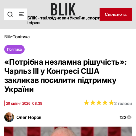
Спільнота
БЛІК - таблоїд новин України, спорт
і зірки
blik
політика
Політика
«Потрібна незламна рішучість»:
Чарльз III у Конгресі США
закликав посилити підтримку
України
★
★
★
★
★
★
★
★
★
★
2 голоси
29 квітня 2026, 08:38
Олег Норов
122