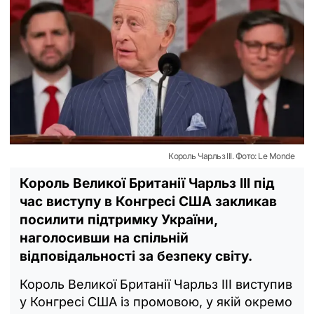
Король Чарльз III. Фото: Le Monde
Король Великої Британії Чарльз III під
час виступу в Конгресі США закликав
посилити підтримку України,
наголосивши на спільній
відповідальності за безпеку світу.
Король Великої Британії Чарльз III виступив
у Конгресі США із промовою, у якій окремо