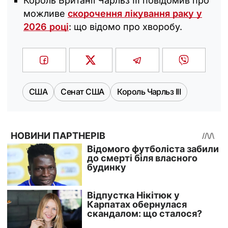
Король Британії Чарльз ІІІ повідомив про
можливе
скорочення лікування раку у
2026 році
: що відомо про хворобу.
США
Сенат США
Король Чарльз III