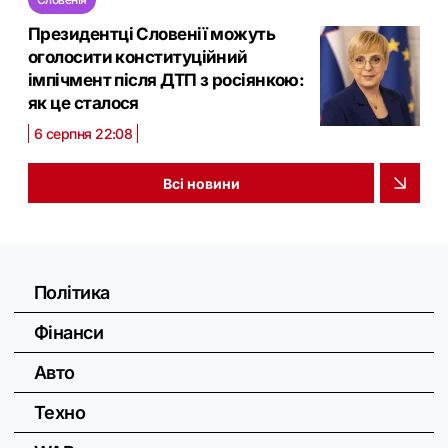
Президентці Словенії можуть
оголосити конституційний
імпічмент після ДТП з росіянкою:
як це сталося
6 серпня 22:08
Всі новини
Політика
Фінанси
Авто
Техно