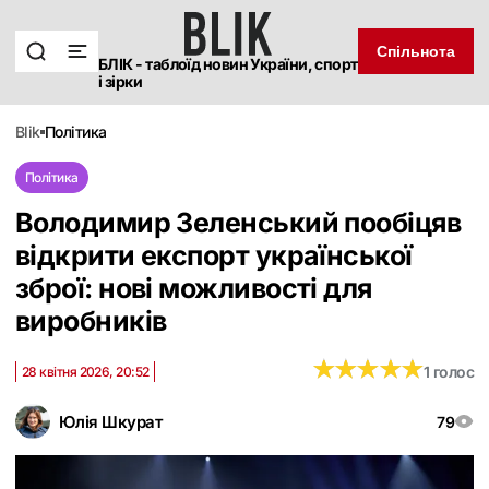
Спільнота
БЛІК - таблоїд новин України, спорт
і зірки
blik
політика
Політика
Володимир Зеленський пообіцяв
відкрити експорт української
зброї: нові можливості для
виробників
★
★
★
★
★
★
★
★
★
★
1 голос
28 квітня 2026, 20:52
Юлія Шкурат
79