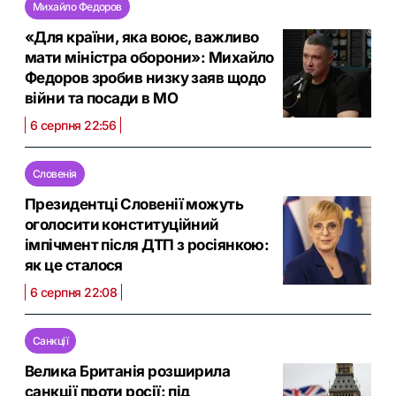
Михайло Федоров
«Для країни, яка воює, важливо
мати міністра оборони»: Михайло
Федоров зробив низку заяв щодо
війни та посади в МО
6 серпня 22:56
Словенія
Президентці Словенії можуть
оголосити конституційний
імпічмент після ДТП з росіянкою:
як це сталося
6 серпня 22:08
Санкції
Велика Британія розширила
санкції проти росії: під