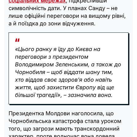
соціальних мережах
, підкресливши
символічність дати. У планах Санду – не
лише офіційні переговори на вищому рівні,
а й поїздка до зони відчуження.
«Цього ранку я їду до Києва на
переговори з президентом
Володимиром Зеленським, а також до
Чорнобиля – щоб віддати шану тим,
хто віддав своє здоров'я або навіть
життя, щоб захистити Європу від ще
більшої трагедії», – зазначила вона.
Президентка Молдови наголосила, що
Чорнобильська катастрофа стала уроком
того, що загрози мають транскордонний
характер, проте водночас вона довела