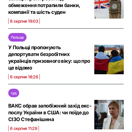
обмеження потрапили банки,
компанії та шість суден
6 серпня 19:03
Польща
У Польщі пропонують
депортувати безробітних
українців призовного віку: що про
це відомо
6 серпня 18:26
суд
ВАКС обрав запобіжний захід екс-
послу України в США: чи поїде до
СІЗО Стефанішина
6 серпня 11:29