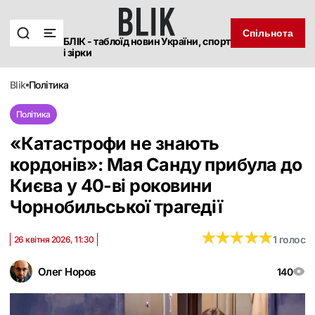
Спільнота
БЛІК - таблоїд новин України, спорт
і зірки
blik
політика
Політика
«Катастрофи не знають
кордонів»: Мая Санду прибула до
Києва у 40-ві роковини
Чорнобильської трагедії
★
★
★
★
★
★
★
★
★
★
1 голос
26 квітня 2026, 11:30
Олег Норов
140