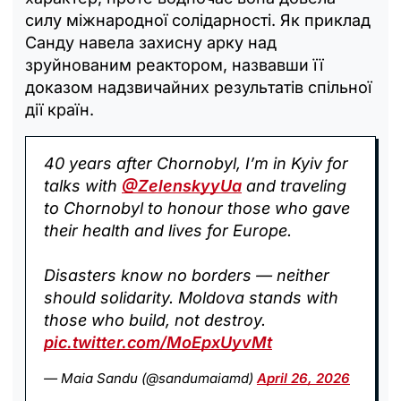
силу міжнародної солідарності. Як приклад
Санду навела захисну арку над
зруйнованим реактором, назвавши її
доказом надзвичайних результатів спільної
дії країн.
40 years after Chornobyl, I’m in Kyiv for
talks with
@ZelenskyyUa
and traveling
to Chornobyl to honour those who gave
their health and lives for Europe.
Disasters know no borders — neither
should solidarity. Moldova stands with
those who build, not destroy.
pic.twitter.com/MoEpxUyvMt
— Maia Sandu (@sandumaiamd)
April 26, 2026