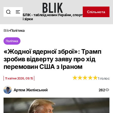
Спільнота
БЛІК - таблоїд новин України, спорт
і зірки
blik
політика
Політика
«Жодної ядерної зброї»: Трамп
зробив відверту заяву про хід
перемовин США з Іраном
★
★
★
★
★
★
★
★
★
★
1 голос
11 квітня 2026, 09:15
Артем Жилінський
262