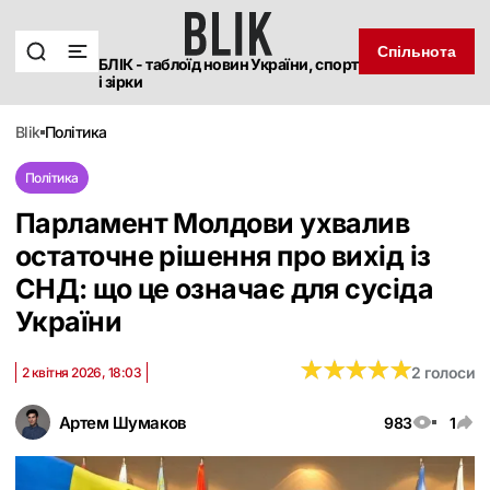
Спільнота
БЛІК - таблоїд новин України, спорт
і зірки
blik
політика
Політика
Парламент Молдови ухвалив
остаточне рішення про вихід із
СНД: що це означає для сусіда
України
★
★
★
★
★
★
★
★
★
★
2 голоси
2 квітня 2026, 18:03
Артем Шумаков
983
1