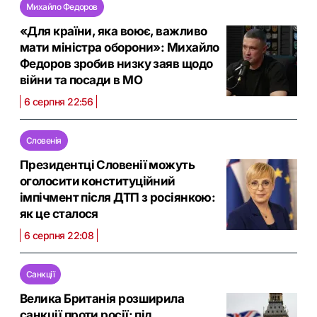
Михайло Федоров
«Для країни, яка воює, важливо
мати міністра оборони»: Михайло
Федоров зробив низку заяв щодо
війни та посади в МО
6 серпня 22:56
Словенія
Президентці Словенії можуть
оголосити конституційний
імпічмент після ДТП з росіянкою:
як це сталося
6 серпня 22:08
Санкції
Велика Британія розширила
санкції проти росії: під