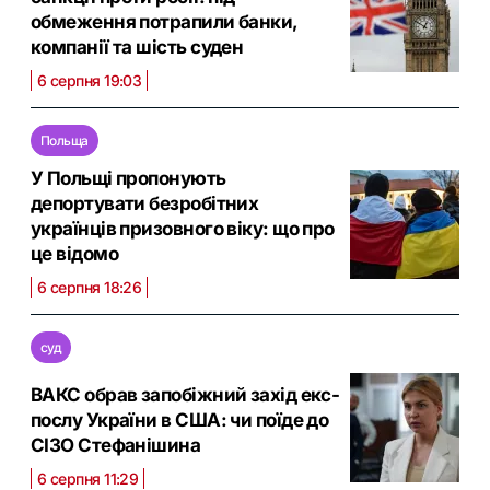
обмеження потрапили банки,
компанії та шість суден
6 серпня 19:03
Польща
У Польщі пропонують
депортувати безробітних
українців призовного віку: що про
це відомо
6 серпня 18:26
суд
ВАКС обрав запобіжний захід екс-
послу України в США: чи поїде до
СІЗО Стефанішина
6 серпня 11:29