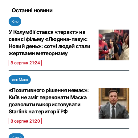
Останні новини
Кіно
У Колумбії стався «теракт» на
сеансі фільму «Людина-павук:
Новий день»: сотні людей стали
жертвами метеоризму
8 серпня 21:24
Ілон Маск
«Позитивного рішення немає»:
Київ не зміг переконати Маска
дозволити використовувати
Starlink на території РФ
8 серпня 21:20
Китай