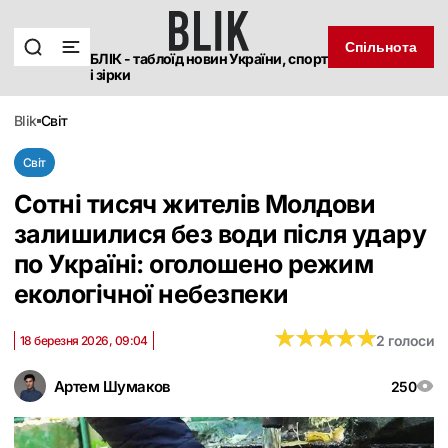
Спільнота
БЛІК - таблоїд новин України, спорт
і зірки
blik
світ
Світ
Сотні тисяч жителів Молдови
залишилися без води після удару
по Україні: оголошено режим
екологічної небезпеки
★
★
★
★
★
★
★
★
★
★
2 голоси
18 березня 2026, 09:04
Артем Шумаков
250