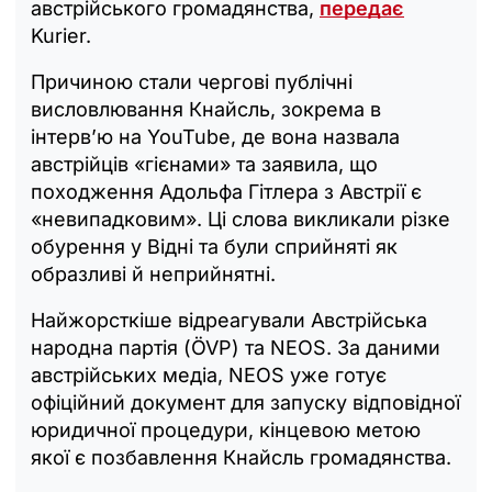
австрійського громадянства,
передає
Kurier.
Причиною стали чергові публічні
висловлювання Кнайсль, зокрема в
інтерв’ю на YouTube, де вона назвала
австрійців «гієнами» та заявила, що
походження Адольфа Гітлера з Австрії є
«невипадковим». Ці слова викликали різке
обурення у Відні та були сприйняті як
образливі й неприйнятні.
Найжорсткіше відреагували Австрійська
народна партія (ÖVP) та NEOS. За даними
австрійських медіа, NEOS уже готує
офіційний документ для запуску відповідної
юридичної процедури, кінцевою метою
якої є позбавлення Кнайсль громадянства.