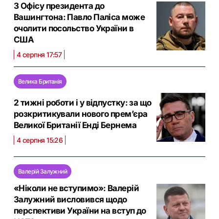
З Офісу президента до
Вашингтона: Павло Паліса може
очолити посольство України в
США
4 серпня 17:57
Велика Британія
2 тижні роботи і у відпустку: за що
розкритикували нового прем’єра
Великої Британії Енді Бернема
4 серпня 15:26
Валерій Залужний
«Ніколи не вступимо»: Валерій
Залужний висловився щодо
перспективи України на вступ до