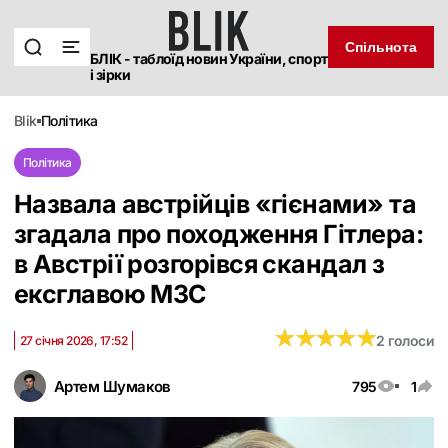
Спільнота
БЛІК - таблоїд новин України, спорт
і зірки
blik
політика
Політика
Назвала австрійців «гієнами» та
згадала про походження Гітлера:
в Австрії розгорівся скандал з
ексглавою МЗС
★
★
★
★
★
★
★
★
★
★
2 голоси
27 січня 2026, 17:52
Артем Шумаков
795
1